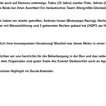
 auch auf Demons unterwegs, Fabio (15 Jahre) zweiter Platz, Adrian (15 J
lles Beste bei ihren Ausritten! Ein fantastisches Team! Allergröß
n haben wir wieder getroffen, Andreas Insam (Motowippe Racing), Heribe
iler mit Wasserkühlung und 2 getrennten Nocken gebaut hat (142PS am Hi
 konnten.
sichtlich ihrer konsequenten Umsetzung! Montiert war dieser Mot
chten wir uns herzlichts für die Beherbergung in der Box und das net
dem Organisator und guten Seele des Events! Dankeschön auch an Agost
lutes Highlight im Ducati-Kalender.