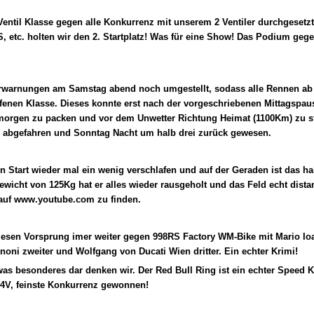
 Ventil Klasse gegen alle Konkurrenz mit unserem 2 Ventiler durchgesetzt
S, etc. holten wir den 2. Startplatz! Was für eine Show! Das Podium gege
erwarnungen am Samstag abend noch umgestellt, sodass alle Rennen a
ffenen Klasse. Dieses konnte erst nach der vorgeschriebenen Mittagspau
orgen zu packen und vor dem Unwetter Richtung Heimat (1100Km) zu sta
öglich abgefahren und Sonntag Nacht um halb drei zurück gewese
n Start wieder mal ein wenig verschlafen und auf der Geraden ist das h
icht von 125Kg hat er alles wieder rausgeholt und das Feld echt distanz
t ist auf www.youtube.com zu finden.
iesen Vorsprung imer weiter gegen 998RS Factory WM-Bike mit Mario Io
annoni zweiter und Wolfgang von Ducati Wien dritter. Ein echter Kr
as besonderes dar denken wir. Der Red Bull Ring ist ein echter Speed Kur
 gegen 4V, feinste Konkurrenz gewonnen!