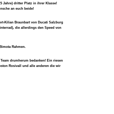
ahre) dritter Platz in ihrer Klasse!
te Glückwünsche an euch beide!
rt-Kilian Braunbart von Ducati Salzburg
nterrad), die allerdings den Speed von
or in einen Bimota Rahmen.
te Team drumherum bedanken! Ein riesen
on Rosivall und alle anderen die wir