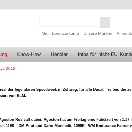
Mein Benutzerkonto
Unsere Marken
Anmeld
ing
Know-How
Händler
Infos für 'nicht-EU' Kun
ays 2012
val der legendären Speedweek in Zeltweg, für alle Ducati Treiber, die zent
nisiert von BLM.
oston Rosivall dabei. Agoston hat am Freitag eine Fabelzeit von 1:37 i
eiser, 1198 - IDM Pilot und Dario Marchetti, 1098R - WM Endurance