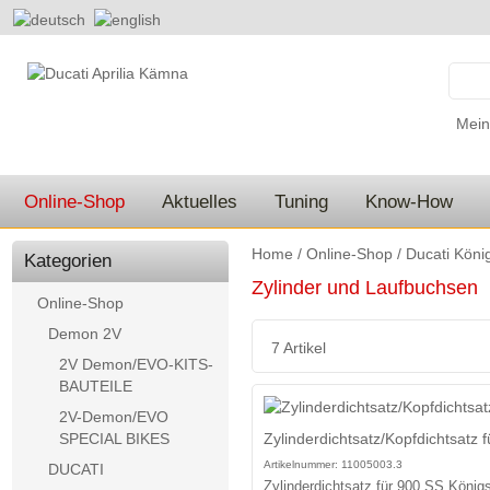
Mein
Online-Shop
Aktuelles
Tuning
Know-How
Home
/
Online-Shop
/
Ducati Köni
Kategorien
Zylinder und Laufbuchsen
Online-Shop
Demon 2V
7 Artikel
2V Demon/EVO-KITS-
BAUTEILE
2V-Demon/EVO
Zylinderdichtsatz/Kopfdichtsatz 
SPECIAL BIKES
Artikelnummer:
11005003.3
DUCATI
Zylinderdichtsatz für 900 SS König