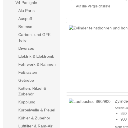
V4 Panigale
|
Auf die Vergleichsliste
Alu Parts
Auspuff
Bremse
Carbon- und GFK
Teile
Diverses
Elektrik & Elektronik
Fahrwerk & Rahmen
Fußrasten
Getriebe
Ketten, Ritzel &
Zubehör
Zylind
Kupplung
Artikelnu
Kurbelwelle & Pleuel
860 
Kühler & Zubehör
900 
Luftfilter & Ram-Air
Mehr erf