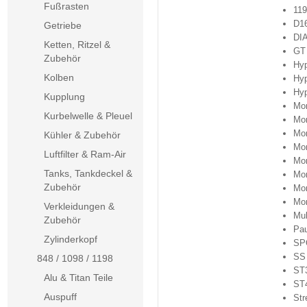
Fußrasten
119
D1
Getriebe
DI
Ketten, Ritzel &
GT
Zubehör
Hy
Kolben
Hyp
Hyp
Kupplung
Mon
Kurbelwelle & Pleuel
Mon
Mon
Kühler & Zubehör
Mon
Luftfilter & Ram-Air
Mon
Tanks, Tankdeckel &
Mo
Zubehör
Mo
Mon
Verkleidungen &
Mul
Zubehör
Pau
Zylinderkopf
SP
SS
848 / 1098 / 1198
ST
Alu & Titan Teile
ST
Auspuff
Str