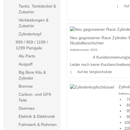
Tanks, Tankdeckel &
|
Auf 
Zubehör
Verkleidungen &
Zubehör
Zylinderkopf
Neu gegossener Race Zylinder 
899 / 959 / 1199 /
Nicalsilbeschichtet
1299 Panigale
Artikelnummer:
8252
Alu Parts
4 Kundenmeinung(e
Auspuff
Leider noch keine Kurzbeschreibung 
|
Auf die Vergleichsliste
Big Bore Kits &
Zylinder
Bremse
Zylind
Artikel
Carbon- und GFK
74
Teile
84
Diverses
95
Elektrik & Elektronik
99
109
Fahrwerk & Rahmen
119