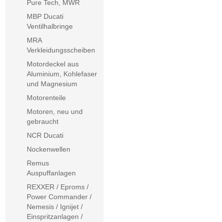
Pure Tech, MWR
MBP Ducati
Ventilhalbringe
MRA
Verkleidungsscheiben
Motordeckel aus
Aluminium, Kohlefaser
und Magnesium
Motorenteile
Motoren, neu und
gebraucht
NCR Ducati
Nockenwellen
Remus
Auspuffanlagen
REXXER / Eproms /
Power Commander /
Nemesis / Ignijet /
Einspritzanlagen /