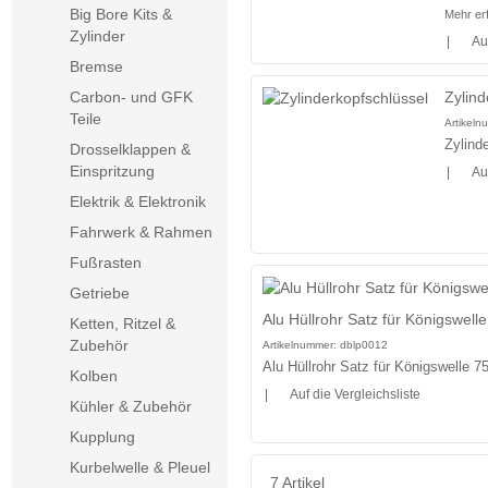
Big Bore Kits &
Mehr er
Zylinder
|
Au
Bremse
Zylind
Carbon- und GFK
Teile
Artikel
Zylind
Drosselklappen &
Einspritzung
|
Au
Elektrik & Elektronik
Fahrwerk & Rahmen
Fußrasten
Getriebe
Alu Hüllrohr Satz für Königswelle
Ketten, Ritzel &
Zubehör
Artikelnummer:
dblp0012
Alu Hüllrohr Satz für Königswelle 7
Kolben
|
Auf die Vergleichsliste
Kühler & Zubehör
Kupplung
Kurbelwelle & Pleuel
7 Artikel