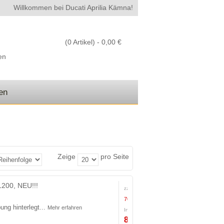
Willkommen bei Ducati Aprilia Kämna!
(0 Artikel) -
0,00 €
en
den
Zeige
pro Seite
200, NEU!!!
zzgl. Steuern:
700,00 €
ung hinterlegt...
Mehr erfahren
Inkl. Steuern:
833,00 €