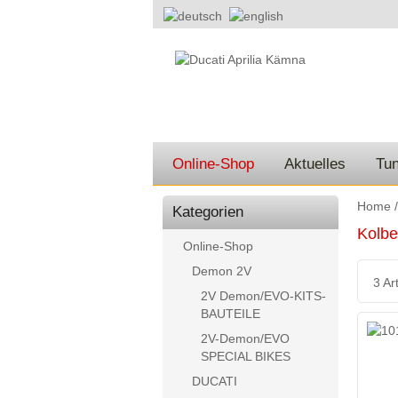
Online-Shop
Aktuelles
Tun
Home
Kategorien
Kolb
Online-Shop
Demon 2V
3 Art
2V Demon/EVO-KITS-
BAUTEILE
2V-Demon/EVO
SPECIAL BIKES
DUCATI