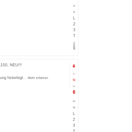
zzgl.
Versandkosten
Lieferzeit:
2-
3
Tage
In den Warenkorb
150, NEU!!!
833,00 €
zzgl. Steuern:
ng hinterlegt...
Mehr erfahren
586,55 €
Inkl. Steuern:
698,00 €
zzgl.
Versandkosten
Lieferzeit:
2-
3
Tage