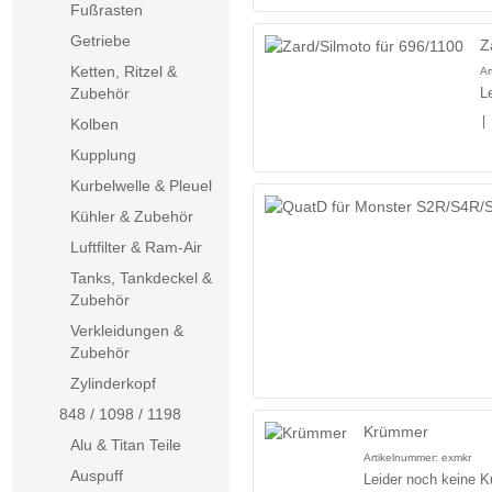
Fußrasten
Getriebe
Z
Ketten, Ritzel &
Ar
Zubehör
L
|
Kolben
Kupplung
Kurbelwelle & Pleuel
Kühler & Zubehör
Luftfilter & Ram-Air
Tanks, Tankdeckel &
Zubehör
Verkleidungen &
Zubehör
Zylinderkopf
848 / 1098 / 1198
Krümmer
Alu & Titan Teile
Artikelnummer:
exmkr
Auspuff
Leider noch keine K