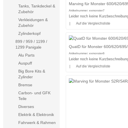
Marving für Monster 600/620/6
Tanks, Tankdeckel &
Artikelnummer:
exmonster7
Zubehör
Leider noch keine Kurzbeschreibung 
Verkleidungen &
|
Auf die Vergleichsliste
Zubehör
Zylinderkopf
899 / 959 / 1199 /
QuatD für Monster 600/620/695
1299 Panigale
Artikelnummer:
exmonster6
Alu Parts
Leider noch keine Kurzbeschreibung 
Auspuff
|
Auf die Vergleichsliste
Big Bore Kits &
Zylinder
Bremse
Carbon- und GFK
Teile
Diverses
Elektrik & Elektronik
Fahrwerk & Rahmen