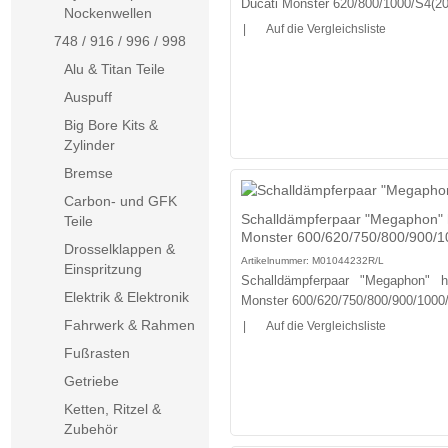
Ducati Monster 620/800/1000/S4(2
Nockenwellen
|
Auf die Vergleichsliste
748 / 916 / 996 / 998
Alu & Titan Teile
Auspuff
Big Bore Kits &
Zylinder
Bremse
Carbon- und GFK
Schalldämpferpaar "Megaphon" h
Teile
Monster 600/620/750/800/900/1
Drosselklappen &
Artikelnummer:
M01044232R/L
Einspritzung
Schalldämpferpaar "Megaphon" 
Elektrik & Elektronik
Monster 600/620/750/800/900/100
Fahrwerk & Rahmen
|
Auf die Vergleichsliste
Fußrasten
Getriebe
Ketten, Ritzel &
Zubehör