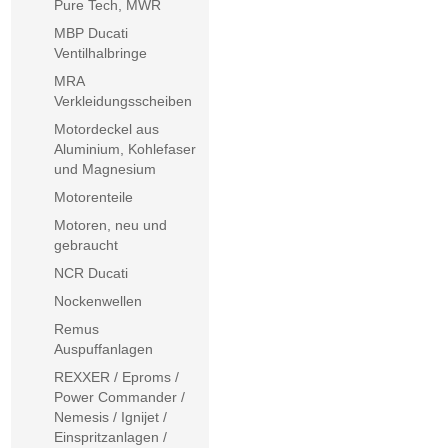
Pure Tech, MWR
MBP Ducati
Ventilhalbringe
MRA
Verkleidungsscheiben
Motordeckel aus
Aluminium, Kohlefaser
und Magnesium
Motorenteile
Motoren, neu und
gebraucht
NCR Ducati
Nockenwellen
Remus
Auspuffanlagen
REXXER / Eproms /
Power Commander /
Nemesis / Ignijet /
Einspritzanlagen /