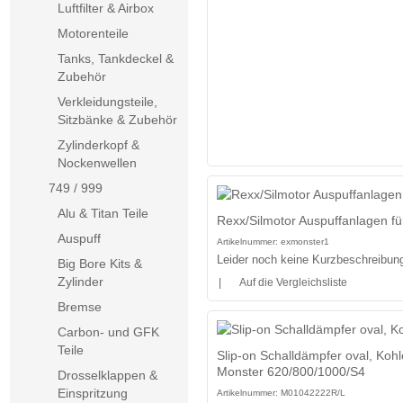
Luftfilter & Airbox
Motorenteile
Tanks, Tankdeckel &
Zubehör
Verkleidungsteile,
Sitzbänke & Zubehör
Zylinderkopf &
Nockenwellen
749 / 999
Alu & Titan Teile
Rexx/Silmotor Auspuffanlagen 
Auspuff
Artikelnummer:
exmonster1
Leider noch keine Kurzbeschreibung 
Big Bore Kits &
Zylinder
|
Auf die Vergleichsliste
Bremse
Carbon- und GFK
Teile
Slip-on Schalldämpfer oval, Kohl
Monster 620/800/1000/S4
Drosselklappen &
Einspritzung
Artikelnummer:
M01042222R/L