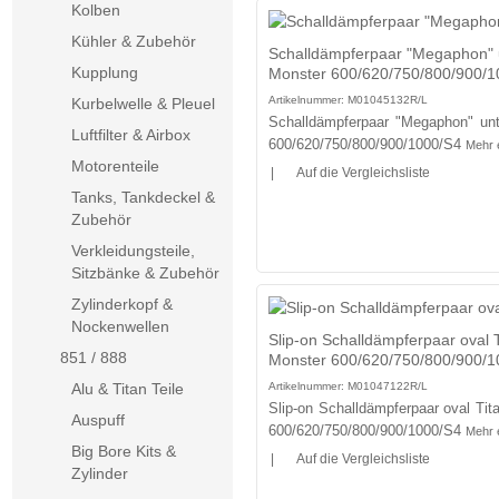
Kolben
Kühler & Zubehör
Schalldämpferpaar "Megaphon" un
Kupplung
Monster 600/620/750/800/900/1
Artikelnummer:
M01045132R/L
Kurbelwelle & Pleuel
Schalldämpferpaar "Megaphon" unte
Luftfilter & Airbox
600/620/750/800/900/1000/S4
Mehr 
Motorenteile
|
Auf die Vergleichsliste
Tanks, Tankdeckel &
Zubehör
Verkleidungsteile,
Sitzbänke & Zubehör
Zylinderkopf &
Nockenwellen
Slip-on Schalldämpferpaar oval T
851 / 888
Monster 600/620/750/800/900/1
Alu & Titan Teile
Artikelnummer:
M01047122R/L
Slip-on Schalldämpferpaar oval Tit
Auspuff
600/620/750/800/900/1000/S4
Mehr 
Big Bore Kits &
|
Auf die Vergleichsliste
Zylinder