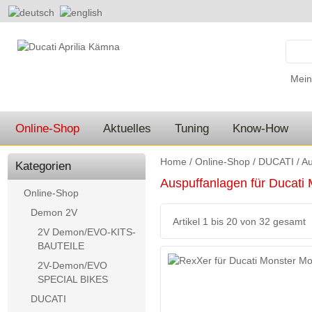
Mein
Online-Shop
Aktuelles
Tuning
Know-How
Home
/
Online-Shop
/
DUCATI
/
Au
Kategorien
Auspuffanlagen für Ducati
Online-Shop
Demon 2V
Artikel 1 bis 20 von 32 gesamt
2V Demon/EVO-KITS-
BAUTEILE
2V-Demon/EVO
SPECIAL BIKES
DUCATI