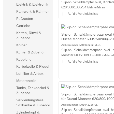
Slip-on Schalldämpfer oval, Kohlef
Elektrik & Elektronik
620/800/1000/S4
Mehr erfahren
Fahrwerk & Rahmen
|
Auf die Vergleichsliste
Fußrasten
Getriebe
Ketten, Ritzel &
Slip-on Schalldämpferpaar oval K
Zubehör
Ducati Monster 600/750/900(-20
Kolben
Artikelnummer:
M01042222R/L01
Slip-on Schalldämpferpaar oval K
Kühler & Zubehör
Monster 600/750/900(-2001)
Mehr er
Kupplung
|
Auf die Vergleichsliste
Kurbelwelle & Pleuel
Luftfilter & Airbox
Motorenteile
Tanks, Tankdeckel &
Zubehör
Slip-on Schalldämpferpaar oval h
für Ducati Monster 620/800/100
Verkleidungsteile,
Sitzbänke & Zubehör
Artikelnummer:
M01042226R/L
Slip-on Schalldämpferpaar oval ho
Zylinderkopf &