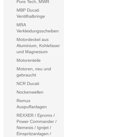
Pure Tech, MWR
MBP Ducati
Ventilhalbringe
MRA
Verkleidungsscheiben
Motordeckel aus
Aluminium, Kohlefaser
und Magnesium
Motorenteile
Motoren, neu und
gebraucht
NCR Ducati
Nockenwellen
Remus
Auspuffanlagen
REXXER / Eproms /
Power Commander /
Nemesis / Ignijet /
Einspritzanlagen /