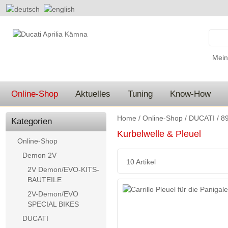
Mein
Online-Shop
Aktuelles
Tuning
Know-How
Home
/
Online-Shop
/
DUCATI
/
89
Kategorien
Kurbelwelle & Pleuel
Online-Shop
Demon 2V
10 Artikel
2V Demon/EVO-KITS-
BAUTEILE
2V-Demon/EVO
SPECIAL BIKES
DUCATI