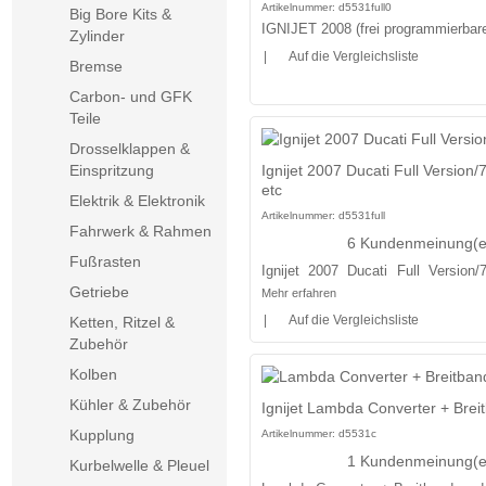
Artikelnummer:
d5531full0
Big Bore Kits &
IGNIJET 2008 (frei programmierbar
Zylinder
|
Auf die Vergleichsliste
Bremse
Carbon- und GFK
Teile
Drosselklappen &
Ignijet 2007 Ducati Full Versio
Einspritzung
etc
Elektrik & Elektronik
Artikelnummer:
d5531full
Fahrwerk & Rahmen
6 Kundenmeinung(e
Fußrasten
Ignijet 2007 Ducati Full Version
Getriebe
Mehr erfahren
|
Auf die Vergleichsliste
Ketten, Ritzel &
Zubehör
Kolben
Kühler & Zubehör
Ignijet Lambda Converter + Brei
Kupplung
Artikelnummer:
d5531c
1 Kundenmeinung(e
Kurbelwelle & Pleuel