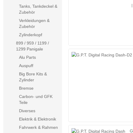
|
Tanks, Tankdeckel &
Zubehör
Verkleidungen &
Zubehör
Zylinderkopf
899 / 959 / 1199 /
1299 Panigale
Alu Parts
Auspuff
Big Bore Kits &
Zylinder
Bremse
Carbon- und GFK
Teile
Diverses
Elektrik & Elektronik
Fahrwerk & Rahmen
G