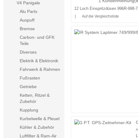
1 Kundenmeinung(e
V4 Panigale
12 Loch Einspritzdüsen 996R-998-
Alu Parts
|
Auf die Vergleichsliste
Auspuff
Bremse
Carbon- und GFK
Teile
Diverses
Elektrik & Elektronik
Fahrwerk & Rahmen
Fußrasten
Getriebe
Ketten, Ritzel &
Zubehör
Kupplung
Kurbelwelle & Pleuel
G
Kühler & Zubehör
A
L
Luftfilter & Ram-Air