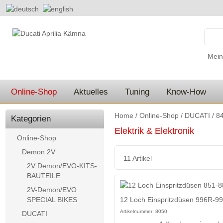
Mein
Online-Shop
Aktuelles
Tuning
Know-How
Home
/
Online-Shop
/
DUCATI
/
84
Kategorien
Elektrik & Elektronik
Online-Shop
Demon 2V
11 Artikel
2V Demon/EVO-KITS-
BAUTEILE
2V-Demon/EVO
12 Loch Einspritzdüsen 996R-9
SPECIAL BIKES
Artikelnummer:
8050
DUCATI