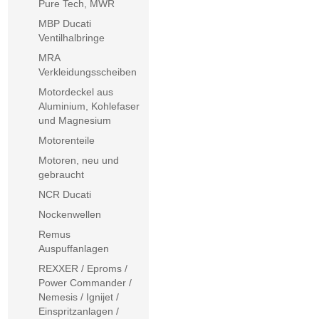
Pure Tech, MWR
MBP Ducati
Ventilhalbringe
MRA
Verkleidungsscheiben
Motordeckel aus
Aluminium, Kohlefaser
und Magnesium
Motorenteile
Motoren, neu und
gebraucht
NCR Ducati
Nockenwellen
Remus
Auspuffanlagen
REXXER / Eproms /
Power Commander /
Nemesis / Ignijet /
Einspritzanlagen /