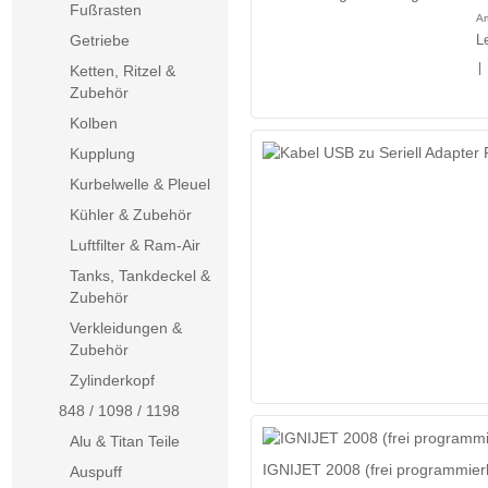
Fußrasten
Ar
L
Getriebe
|
Ketten, Ritzel &
Zubehör
Kolben
Kupplung
Kurbelwelle & Pleuel
Kühler & Zubehör
Luftfilter & Ram-Air
Tanks, Tankdeckel &
Zubehör
Verkleidungen &
Zubehör
Zylinderkopf
848 / 1098 / 1198
Alu & Titan Teile
IGNIJET 2008 (frei programmier
Auspuff