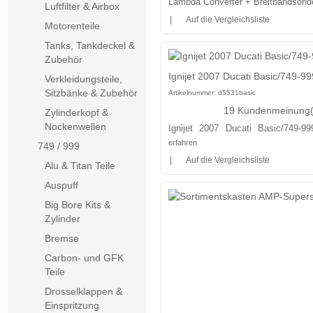
Lambda Converter + Breitbandsonde
Luftfilter & Airbox
|
Auf die Vergleichsliste
Motorenteile
Tanks, Tankdeckel &
Zubehör
Ignijet 2007 Ducati Basic/749-9
Verkleidungsteile,
Sitzbänke & Zubehör
Artikelnummer:
d5531basic
19 Kundenmeinung(
Zylinderkopf &
Nockenwellen
Ignijet 2007 Ducati Basic/749-9
erfahren
749 / 999
|
Auf die Vergleichsliste
Alu & Titan Teile
Auspuff
Big Bore Kits &
Zylinder
Bremse
Carbon- und GFK
Teile
Drosselklappen &
Einspritzung