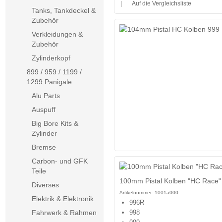
|
Auf die Vergleichsliste
Tanks, Tankdeckel &
Zubehör
Verkleidungen &
Zubehör
Zylinderkopf
899 / 959 / 1199 /
1299 Panigale
Alu Parts
Auspuff
Big Bore Kits &
Zylinder
Bremse
Carbon- und GFK
Teile
100mm Pistal Kolben "HC Race"
Diverses
Artikelnummer:
1001a000
Elektrik & Elektronik
996R
998
Fahrwerk & Rahmen