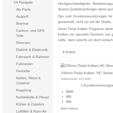
V4 Panigale
Hochgeschwindigkeits Bearbeitungs
Alu Parts
diverse Qualitätsprüfungen damit auc
Auspuff
Das sind Grundvoraussetzungen für
gesammelt, nicht nur auf der Straße,
Bremse
Unser Pistal Kolben Programm beinha
Carbon- und GFK
Kolben mit spezieller Domform und g
Teile
sollte, dann sprecht uns doch einfach
Diverses
Elektrik & Elektronik
8 Artikel
Fahrwerk & Rahmen
Fußrasten
Getriebe
100mm Pistal Kolben "HC Street
Ketten, Ritzel &
Artikelnummer:
1027a000
Zubehör
2 Kundenmeinung(e
Kupplung
996R
998
Kurbelwelle & Pleuel
999
Kühler & Zubehör
Mehr erfahren
Luftfilter & Ram-Air