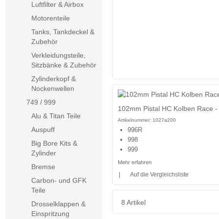
Luftfilter & Airbox
Motorenteile
Tanks, Tankdeckel &
Zubehör
Verkleidungsteile,
Sitzbänke & Zubehör
Zylinderkopf &
Nockenwellen
749 / 999
102mm Pistal HC Kolben Race -
Alu & Titan Teile
Artikelnummer:
1027a200
Auspuff
996R
998
Big Bore Kits &
999
Zylinder
Mehr erfahren
Bremse
|
Auf die Vergleichsliste
Carbon- und GFK
Teile
8 Artikel
Drosselklappen &
Einspritzung