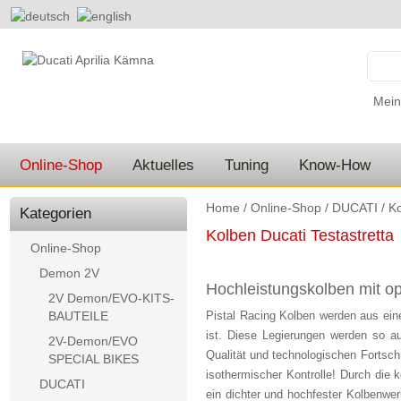
Mein
Online-Shop
Aktuelles
Tuning
Know-How
Home
/
Online-Shop
/
DUCATI
/
Ko
Kategorien
Kolben Ducati Testastretta
Online-Shop
Demon 2V
Hochleistungskolben mit op
2V Demon/EVO-KITS-
BAUTEILE
Pistal Racing Kolben werden aus ein
ist. Diese Legierungen werden so a
2V-Demon/EVO
Qualität und technologischen Fortsch
SPECIAL BIKES
isothermischer Kontrolle! Durch die
DUCATI
ein dichter und hochfester Kolbenwer