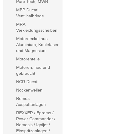
Pure Tech, MWR
MBP Ducati
Ventilhalbringe
MRA
Verkleidungsscheiben
Motordeckel aus
Aluminium, Kohlefaser
und Magnesium
Motorenteile
Motoren, neu und
gebraucht
NCR Ducati
Nockenwellen
Remus
Auspuffanlagen
REXXER / Eproms /
Power Commander /
Nemesis / Ignijet /
Einspritzanlagen /