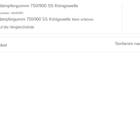
dämpfergummi 750/900 SS Königswelle
lnummer:
dbr0065
ämpfergummi 750/900 SS Königswelle
Mehr erfahren
uf die Vergleichsliste
Sortieren na
ikel