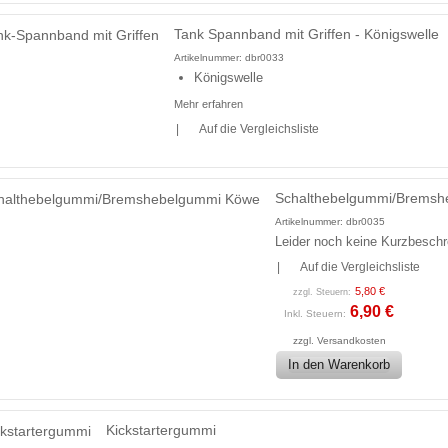
Tank Spannband mit Griffen - Königswelle
Artikelnummer:
dbr0033
Königswelle
Mehr erfahren
|
Auf die Vergleichsliste
Schalthebelgummi/Brems
Artikelnummer:
dbr0035
Leider noch keine Kurzbeschre
|
Auf die Vergleichsliste
5,80 €
zzgl. Steuern:
6,90 €
Inkl. Steuern:
zzgl.
Versandkosten
In den Warenkorb
Kickstartergummi