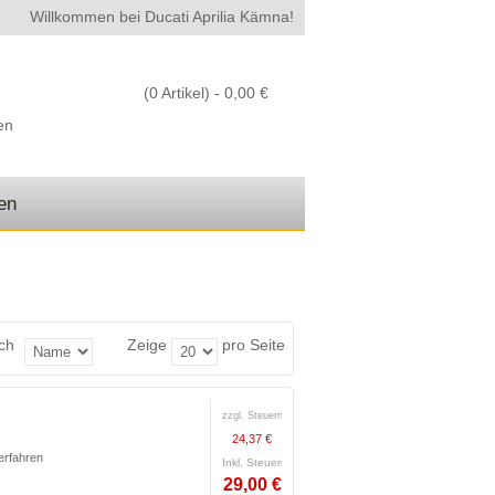
Willkommen bei Ducati Aprilia Kämna!
(0 Artikel) -
0,00 €
en
den
ch
Zeige
pro Seite
zzgl. Steuern:
24,37 €
erfahren
Inkl. Steuern:
29,00 €