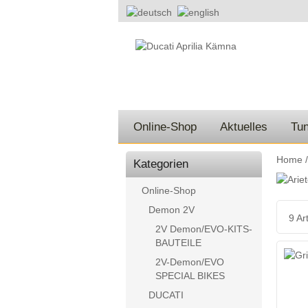
Online-Shop
Aktuelles
Tun
Home
Kategorien
Online-Shop
Demon 2V
9 Art
2V Demon/EVO-KITS-
BAUTEILE
2V-Demon/EVO
SPECIAL BIKES
DUCATI