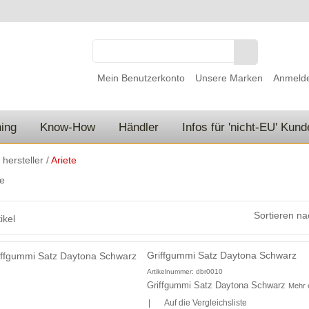
Mein Benutzerkonto
Unsere Marken
Anmeld
ing
Know-How
Händler
Infos für 'nicht-EU' Kun
/
hersteller
/
Ariete
Sortieren na
ikel
Griffgummi Satz Daytona Schwarz
Artikelnummer:
dbr0010
Griffgummi Satz Daytona Schwarz
Mehr 
|
Auf die Vergleichsliste