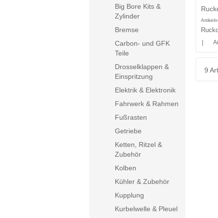
Big Bore Kits &
Ruck
Zylinder
Artike
Bremse
Ruckd
|
A
Carbon- und GFK
Teile
Drosselklappen &
9 Art
Einspritzung
Elektrik & Elektronik
Fahrwerk & Rahmen
Fußrasten
Getriebe
Ketten, Ritzel &
Zubehör
Kolben
Kühler & Zubehör
Kupplung
Kurbelwelle & Pleuel