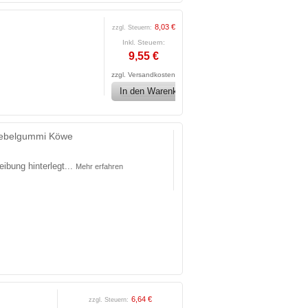
8,03 €
zzgl. Steuern:
Inkl. Steuern:
9,55 €
zzgl.
Versandkosten
In den Warenkorb
hebelgummi Köwe
ibung hinterlegt...
Mehr erfahren
6,64 €
zzgl. Steuern: