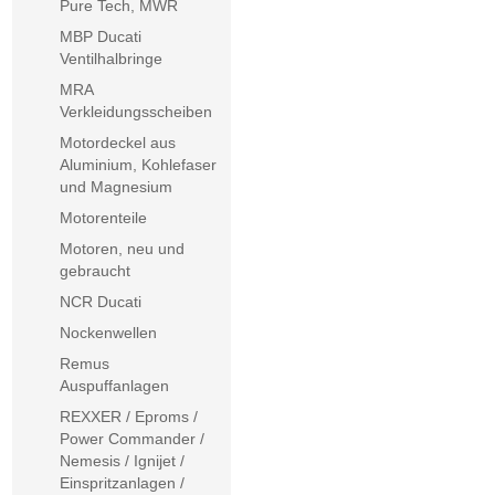
Pure Tech, MWR
MBP Ducati
Ventilhalbringe
MRA
Verkleidungsscheiben
Motordeckel aus
Aluminium, Kohlefaser
und Magnesium
Motorenteile
Motoren, neu und
gebraucht
NCR Ducati
Nockenwellen
Remus
Auspuffanlagen
REXXER / Eproms /
Power Commander /
Nemesis / Ignijet /
Einspritzanlagen /