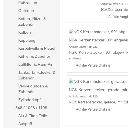
Fußrasten
Artikelnummer:
d70
RexXer-User
Meh
Getriebe
|
Auf die Vergl
Ketten, Ritzel &
Zubehör
Kolben
NGK Kerzenstecker, 90° abgewink
Kupplung
Artikelnummer:
d4221
Kurbelwelle & Pleuel
NGK Kerzenstecker, 90° abgewinke
Kühler & Zubehör
erfahren
Luftfilter & Ram-Air
|
Auf die Vergleichsliste
Tanks, Tankdeckel &
Zubehör
Verkleidungen &
NGK Kerzenstecker, gerade, mit 
Zubehör
Artikelnummer:
d4220
Zylinderkopf
NGK Kerzenstecker, gerade, mit Si
848 / 1098 / 1198
|
Auf die Vergleichsliste
Alu & Titan Teile
Auspuff