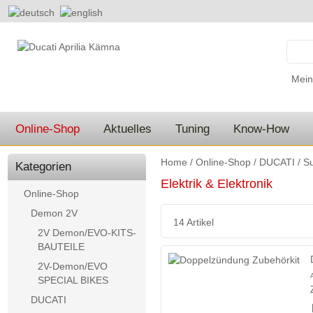
Mein
Online-Shop
Aktuelles
Tuning
Know-How
Home
/
Online-Shop
/
DUCATI
/
Su
Kategorien
Elektrik & Elektronik
Online-Shop
Demon 2V
14 Artikel
2V Demon/EVO-KITS-
BAUTEILE
2V-Demon/EVO
SPECIAL BIKES
DUCATI