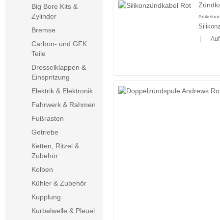
Zündka
Big Bore Kits &
Zylinder
Artikeln
Silikon
Bremse
|
Auf
Carbon- und GFK
Teile
Drosselklappen &
Einspritzung
Elektrik & Elektronik
Fahrwerk & Rahmen
Fußrasten
Getriebe
Ketten, Ritzel &
Zubehör
Kolben
Kühler & Zubehör
Kupplung
Kurbelwelle & Pleuel