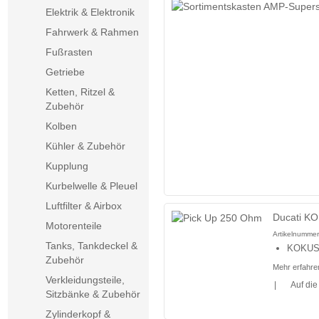
Elektrik & Elektronik
Fahrwerk & Rahmen
Fußrasten
Getriebe
Ketten, Ritzel &
Zubehör
Kolben
Kühler & Zubehör
Kupplung
Kurbelwelle & Pleuel
Luftfilter & Airbox
Ducati KO
Motorenteile
Artikelnumme
Tanks, Tankdeckel &
KOKUSA
Zubehör
Mehr erfahre
Verkleidungsteile,
|
Auf die
Sitzbänke & Zubehör
Zylinderkopf &