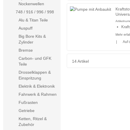
Nockenwellen
Kraftst
748 / 916 / 996 / 998
Universa
Alu & Titan Teile
Artikelnu
Kraft
Auspuff
Mehr erfa
Big Bore Kits &
|
Auf 
Zylinder
Bremse
Carbon- und GFK
14 Artikel
Teile
Drosselklappen &
Einspritzung
Elektrik & Elektronik
Fahrwerk & Rahmen
Fußrasten
Getriebe
Ketten, Ritzel &
Zubehör