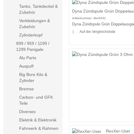
Tanks, Tankdeckel &
Dyna Zündspule Grün Doppela
Zubehör
Artikelnummer:
dbe0041
Verkleidungen &
Dyna Zündspule Grün Doppelausg
Zubehör
|
Auf die Vergleichsliste
Zylinderkopf
899 / 959 / 1199 /
1299 Panigale
Alu Parts
Auspuff
Big Bore Kits &
Zylinder
Bremse
Carbon- und GFK
Teile
Diverses
Elektrik & Elektronik
Fahrwerk & Rahmen
RexXer-User