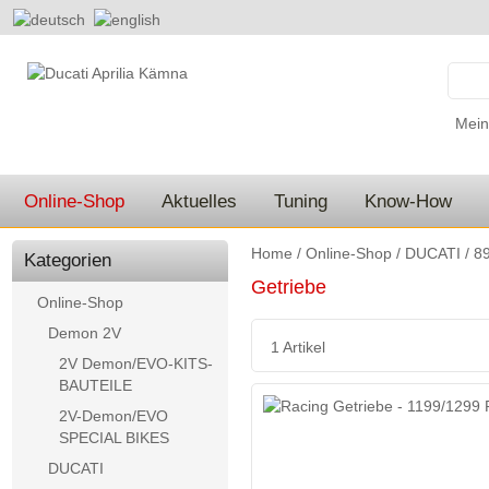
Mein
Online-Shop
Aktuelles
Tuning
Know-How
Home
/
Online-Shop
/
DUCATI
/
89
Kategorien
Getriebe
Online-Shop
Demon 2V
1 Artikel
2V Demon/EVO-KITS-
BAUTEILE
2V-Demon/EVO
SPECIAL BIKES
DUCATI