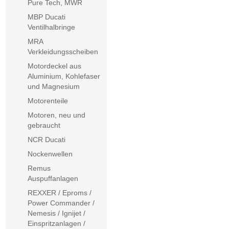
Pure Tech, MWR
MBP Ducati
Ventilhalbringe
MRA
Verkleidungsscheiben
Motordeckel aus
Aluminium, Kohlefaser
und Magnesium
Motorenteile
Motoren, neu und
gebraucht
NCR Ducati
Nockenwellen
Remus
Auspuffanlagen
REXXER / Eproms /
Power Commander /
Nemesis / Ignijet /
Einspritzanlagen /