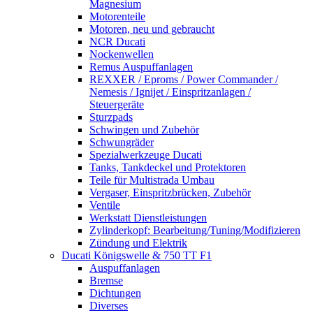
Magnesium
Motorenteile
Motoren, neu und gebraucht
NCR Ducati
Nockenwellen
Remus Auspuffanlagen
REXXER / Eproms / Power Commander /
Nemesis / Ignijet / Einspritzanlagen /
Steuergeräte
Sturzpads
Schwingen und Zubehör
Schwungräder
Spezialwerkzeuge Ducati
Tanks, Tankdeckel und Protektoren
Teile für Multistrada Umbau
Vergaser, Einspritzbrücken, Zubehör
Ventile
Werkstatt Dienstleistungen
Zylinderkopf: Bearbeitung/Tuning/Modifizieren
Zündung und Elektrik
Ducati Königswelle & 750 TT F1
Auspuffanlagen
Bremse
Dichtungen
Diverses