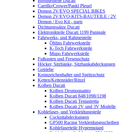
Bremsenteile Ducati
Carrillo/Crower/Pankl Pleuel
Demon 2V/EVO SPECIAL BIKES
Demon 2V/EVO-KITS-BAUTEILE / 2V
Demon / Evo Kit - parts
Dichtungssätze Ducati
Elektronikteile Ducati 1199 Panigale
Fahrwerks- und Rahmenteile
Öhlins Fahrwerksteile
K-Tech Fahrwerksteile
Mupo Fahrwerksteile
Fußrasten und Fersenschutz
Höcker, Sitzbänke, Sitzbankabdeckungen
Getriebe
Kennzeichenhalter und Spritzschutz
Ketten/Kettenräder/Ritzel
Kolben Ducati
Kolben Desmoquattro
Kolben Ducati 848/1098/1198
Kolben Ducati Testastretta
Kolben Ducati 2V und 3V Modelle
Kohlefaser- und Verkleidungsteile
Cockpitabdeckungen
GP500 Racing Verkleidungsscheiben
Kohlefaserteile Hypermotard