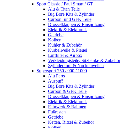
Sport Classic / Paul Smart / GT
Alu & Titan Teile
Big Bore Kits & Zylinder
Carbon- und GFK Teile
Drosselklappen & Einspritzung
Elektrik & Elektronik
Getriebe
Kolben
Kühler & Zubehör
Kurbelwelle & Pleuel
Luftfilter & Airbox
Verkleidungsteile, Sitzbänke & Zubehör
Zylinderkopf & Nockenwellen
Supersport 750 / 900 / 1000
Alu Parts
Auspuff
Big Bore Kits & Zylinder
Carbon & GFK Teile
Drosselklappen & Einspritzung
Elektrik & Elektronik
Fahrwerk & Rahmen
Fußrasten
Getriebe
Ketten, Ritzel & Zubehör
Kolben