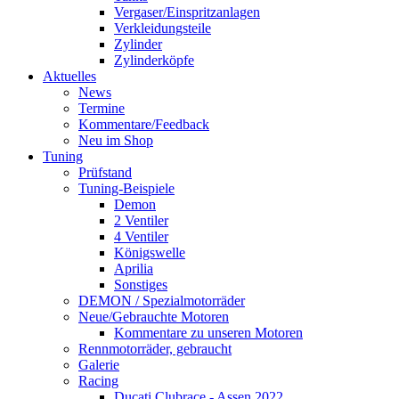
Vergaser/Einspritzanlagen
Verkleidungsteile
Zylinder
Zylinderköpfe
Aktuelles
News
Termine
Kommentare/Feedback
Neu im Shop
Tuning
Prüfstand
Tuning-Beispiele
Demon
2 Ventiler
4 Ventiler
Königswelle
Aprilia
Sonstiges
DEMON / Spezialmotorräder
Neue/Gebrauchte Motoren
Kommentare zu unseren Motoren
Rennmotorräder, gebraucht
Galerie
Racing
Ducati Clubrace - Assen 2022