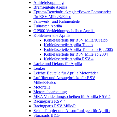
Antrieb/Kupplung
Bremsenteile Aprilia
Eproms/Benzindruckregler/Power Commander
für RSV Mille/R/Falco
Fahrwerk- und Rahmenteile
Fußrasten Aprilia
GP500 Verkleidungsscheiben Aprilia
Kohlefaserteile Aprilia
Kohlefaserteile für RSV Mille/R/Falco
Kohlefaserteile Aprilia Tuono
Kohlefaserteile Aprilia Tuono ab Bj. 2005
Kohlefaserteile für RSV Mille ab 2004
Kohlefaserteile Aprilia RSV 4
Lacke und Dekors für Aprilia
Lenker
Leichte Bauteile für Aprilia Motorräder
Luftfilter und Ansaugbrücke für RSV
Mille/R/Falco
Motorteile
Motorenbearbeitung
MRA Verkleidungsscheiben für Aprilia RSV 4
Racingparts RSV 4
Racingparts RSV Mille/R
Schalldämpfer und Auspuffanlagen für Aprilia
Sturzpads B&G