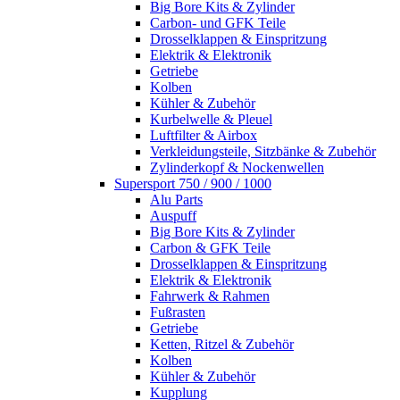
Big Bore Kits & Zylinder
Carbon- und GFK Teile
Drosselklappen & Einspritzung
Elektrik & Elektronik
Getriebe
Kolben
Kühler & Zubehör
Kurbelwelle & Pleuel
Luftfilter & Airbox
Verkleidungsteile, Sitzbänke & Zubehör
Zylinderkopf & Nockenwellen
Supersport 750 / 900 / 1000
Alu Parts
Auspuff
Big Bore Kits & Zylinder
Carbon & GFK Teile
Drosselklappen & Einspritzung
Elektrik & Elektronik
Fahrwerk & Rahmen
Fußrasten
Getriebe
Ketten, Ritzel & Zubehör
Kolben
Kühler & Zubehör
Kupplung