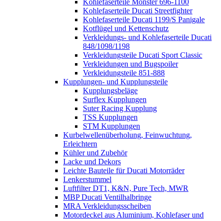
Kohlefaserteile Monster 696-1100
Kohlefaserteile Ducati Streetfighter
Kohlefaserteile Ducati 1199/S Panigale
Kotflügel und Kettenschutz
Verkleidungs- und Kohlefaserteile Ducati
848/1098/1198
Verkleidungsteile Ducati Sport Classic
Verkleidungen und Bugspoiler
Verkleidungsteile 851-888
Kupplungen- und Kupplungsteile
Kupplungsbeläge
Surflex Kupplungen
Suter Racing Kupplung
TSS Kupplungen
STM Kupplungen
Kurbelwellenüberholung, Feinwuchtung,
Erleichtern
Kühler und Zubehör
Lacke und Dekors
Leichte Bauteile für Ducati Motorräder
Lenkerstummel
Luftfilter DT1, K&N, Pure Tech, MWR
MBP Ducati Ventilhalbringe
MRA Verkleidungsscheiben
Motordeckel aus Aluminium, Kohlefaser und