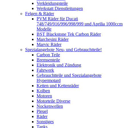
Verkleidungsteile
Werkstatt Dienstleitungen
Felgen & Räder
PVM Räder für Ducati
748/749/916/996/998/999 und Aprilia 1000ccm
Modelle
BST Blackstone Tek Carbon Räder
Marchesini Räder
Marvic Räder
Spezialangebote Neu- und Gebrauchtteile!
Carbon Teile
Bremsenteile
Elektronik und Zündung
Fahrwerk
Gebrauchtteile und Spezialangebote
Hypermotard
Ketten und Kettenräder
Kolben
Motoren
Motorteile Diverse
Nockenwellen
Pleuel
Räder
Sonstiges
Tanks