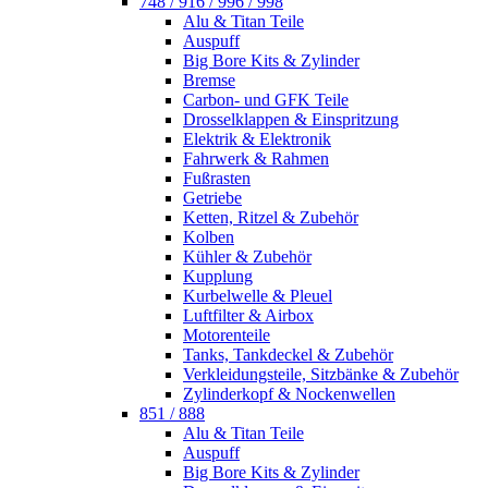
748 / 916 / 996 / 998
Alu & Titan Teile
Auspuff
Big Bore Kits & Zylinder
Bremse
Carbon- und GFK Teile
Drosselklappen & Einspritzung
Elektrik & Elektronik
Fahrwerk & Rahmen
Fußrasten
Getriebe
Ketten, Ritzel & Zubehör
Kolben
Kühler & Zubehör
Kupplung
Kurbelwelle & Pleuel
Luftfilter & Airbox
Motorenteile
Tanks, Tankdeckel & Zubehör
Verkleidungsteile, Sitzbänke & Zubehör
Zylinderkopf & Nockenwellen
851 / 888
Alu & Titan Teile
Auspuff
Big Bore Kits & Zylinder