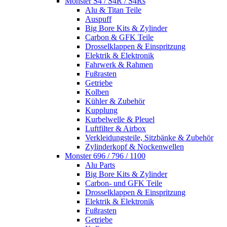
Monster S4 / S4R / S4Rs
Alu & Titan Teile
Auspuff
Big Bore Kits & Zylinder
Carbon & GFK Teile
Drosselklappen & Einspritzung
Elektrik & Elektronik
Fahrwerk & Rahmen
Fußrasten
Getriebe
Kolben
Kühler & Zubehör
Kupplung
Kurbelwelle & Pleuel
Luftfilter & Airbox
Verkleidungsteile, Sitzbänke & Zubehör
Zylinderkopf & Nockenwellen
Monster 696 / 796 / 1100
Alu Parts
Big Bore Kits & Zylinder
Carbon- und GFK Teile
Drosselklappen & Einspritzung
Elektrik & Elektronik
Fußrasten
Getriebe