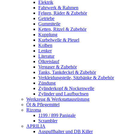
Elektrik
Fahrwerk & Rahmen
Felgen, Räder & Zubehör
Getriebe
Gummiteile
Ketten, Ritzel & Zubehör
Kupplung
Kurbelwelle & Pleuel
Kolben
Lenker
Literatur
Ölkreislauf
Vergaser & Zubehör
Tanks, Tankdeckel & Zubehör
Verkleidungsteile, Sitzbänke & Zubehör
Zündung
Zylinderkopf & Nockenwelle
Zylinder und Laufbuchsen
Werkzeug & Werkstattausrüstung
Öl & Pflegemittel
Rizoma
1199 / 899 Panigale
Scrambler
APRILIA
Auspuffhalter und DB Killer