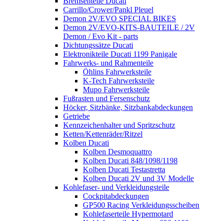
Bremsenteile Ducati
Carrillo/Crower/Pankl Pleuel
Demon 2V/EVO SPECIAL BIKES
Demon 2V/EVO-KITS-BAUTEILE / 2V
Demon / Evo Kit - parts
Dichtungssätze Ducati
Elektronikteile Ducati 1199 Panigale
Fahrwerks- und Rahmenteile
Öhlins Fahrwerksteile
K-Tech Fahrwerksteile
Mupo Fahrwerksteile
Fußrasten und Fersenschutz
Höcker, Sitzbänke, Sitzbankabdeckungen
Getriebe
Kennzeichenhalter und Spritzschutz
Ketten/Kettenräder/Ritzel
Kolben Ducati
Kolben Desmoquattro
Kolben Ducati 848/1098/1198
Kolben Ducati Testastretta
Kolben Ducati 2V und 3V Modelle
Kohlefaser- und Verkleidungsteile
Cockpitabdeckungen
GP500 Racing Verkleidungsscheiben
Kohlefaserteile Hypermotard