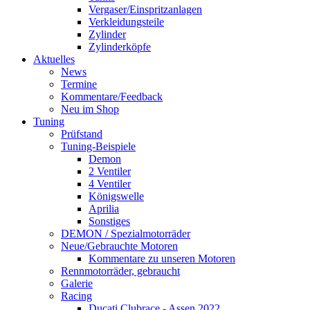
Vergaser/Einspritzanlagen
Verkleidungsteile
Zylinder
Zylinderköpfe
Aktuelles
News
Termine
Kommentare/Feedback
Neu im Shop
Tuning
Prüfstand
Tuning-Beispiele
Demon
2 Ventiler
4 Ventiler
Königswelle
Aprilia
Sonstiges
DEMON / Spezialmotorräder
Neue/Gebrauchte Motoren
Kommentare zu unseren Motoren
Rennmotorräder, gebraucht
Galerie
Racing
Ducati Clubrace - Assen 2022