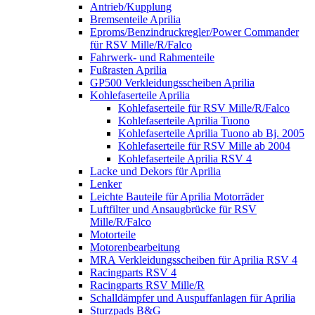
Antrieb/Kupplung
Bremsenteile Aprilia
Eproms/Benzindruckregler/Power Commander
für RSV Mille/R/Falco
Fahrwerk- und Rahmenteile
Fußrasten Aprilia
GP500 Verkleidungsscheiben Aprilia
Kohlefaserteile Aprilia
Kohlefaserteile für RSV Mille/R/Falco
Kohlefaserteile Aprilia Tuono
Kohlefaserteile Aprilia Tuono ab Bj. 2005
Kohlefaserteile für RSV Mille ab 2004
Kohlefaserteile Aprilia RSV 4
Lacke und Dekors für Aprilia
Lenker
Leichte Bauteile für Aprilia Motorräder
Luftfilter und Ansaugbrücke für RSV
Mille/R/Falco
Motorteile
Motorenbearbeitung
MRA Verkleidungsscheiben für Aprilia RSV 4
Racingparts RSV 4
Racingparts RSV Mille/R
Schalldämpfer und Auspuffanlagen für Aprilia
Sturzpads B&G