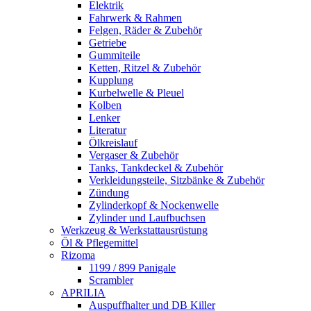
Elektrik
Fahrwerk & Rahmen
Felgen, Räder & Zubehör
Getriebe
Gummiteile
Ketten, Ritzel & Zubehör
Kupplung
Kurbelwelle & Pleuel
Kolben
Lenker
Literatur
Ölkreislauf
Vergaser & Zubehör
Tanks, Tankdeckel & Zubehör
Verkleidungsteile, Sitzbänke & Zubehör
Zündung
Zylinderkopf & Nockenwelle
Zylinder und Laufbuchsen
Werkzeug & Werkstattausrüstung
Öl & Pflegemittel
Rizoma
1199 / 899 Panigale
Scrambler
APRILIA
Auspuffhalter und DB Killer