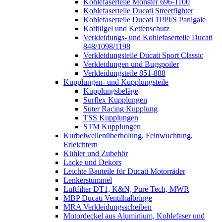
Kohlefaserteile Monster 696-1100
Kohlefaserteile Ducati Streetfighter
Kohlefaserteile Ducati 1199/S Panigale
Kotflügel und Kettenschutz
Verkleidungs- und Kohlefaserteile Ducati
848/1098/1198
Verkleidungsteile Ducati Sport Classic
Verkleidungen und Bugspoiler
Verkleidungsteile 851-888
Kupplungen- und Kupplungsteile
Kupplungsbeläge
Surflex Kupplungen
Suter Racing Kupplung
TSS Kupplungen
STM Kupplungen
Kurbelwellenüberholung, Feinwuchtung,
Erleichtern
Kühler und Zubehör
Lacke und Dekors
Leichte Bauteile für Ducati Motorräder
Lenkerstummel
Luftfilter DT1, K&N, Pure Tech, MWR
MBP Ducati Ventilhalbringe
MRA Verkleidungsscheiben
Motordeckel aus Aluminium, Kohlefaser und