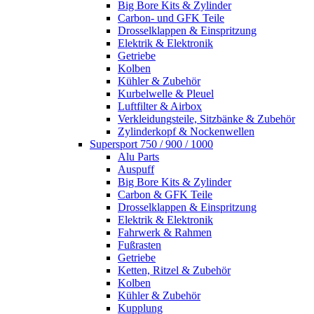
Big Bore Kits & Zylinder
Carbon- und GFK Teile
Drosselklappen & Einspritzung
Elektrik & Elektronik
Getriebe
Kolben
Kühler & Zubehör
Kurbelwelle & Pleuel
Luftfilter & Airbox
Verkleidungsteile, Sitzbänke & Zubehör
Zylinderkopf & Nockenwellen
Supersport 750 / 900 / 1000
Alu Parts
Auspuff
Big Bore Kits & Zylinder
Carbon & GFK Teile
Drosselklappen & Einspritzung
Elektrik & Elektronik
Fahrwerk & Rahmen
Fußrasten
Getriebe
Ketten, Ritzel & Zubehör
Kolben
Kühler & Zubehör
Kupplung