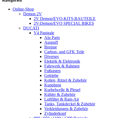
Kategorien
Online-Shop
Demon 2V
2V Demon/EVO-KITS-BAUTEILE
2V-Demon/EVO SPECIAL BIKES
DUCATI
V4 Panigale
Alu Parts
Auspuff
Bremse
Carbon- und GFK Teile
Diverses
Elektrik & Elektronik
Fahrwerk & Rahmen
Fußrasten
Getriebe
Ketten, Ritzel & Zubehör
Kupplung
Kurbelwelle & Pleuel
Kühler & Zubehör
Luftfilter & Ram-Air
Tanks, Tankdeckel & Zubehör
Verkleidungen & Zubehör
Zylinderkopf