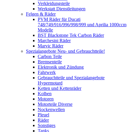
Verkleidungsteile
Werkstatt Dienstleitungen
Felgen & Räder
PVM Räder für Ducati
748/749/916/996/998/999 und Aprilia 1000ccm
Modelle
BST Blackstone Tek Carbon Räder
Marchesini Räder
Marvic Räder
Spezialangebote Neu- und Gebrauchtteile!
Carbon Teile
Bremsenteile
Elektronik und Zündung
Fahrwerk
Gebrauchtteile und Spezialangebote
Hypermotard
Ketten und Kettenräder
Kolben
Motoren
Motorteile Diverse
Nockenwellen
Pleuel
Räder
Sonstiges
Tanks