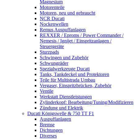
Magnesium
Motorenteile
Motoren, neu und gebraucht
NCR Ducati
Nockenwellen
Remus Auspuffanlagen
REXXER / Eproms / Power Commander /
Nemesis / Ignijet / Einspritzanlagen /
Steuergeräte
Sturzpads
Schwingen und Zubehör
Schwungräder
Spezialwerkzeuge Ducati
Tanks, Tankdeckel und Protektoren
Teile für Multistrada Umbau
Vergaser, Einspritzbrücken, Zubehör
Ventile
Werkstatt Dienstleistungen
Zylinderkopf: Bearbeitung/Tuning/Modifizieren
Zündung und Elektrik
Ducati Königswelle & 750 TT F1
Auspuffanlagen
Bremse
Dichtungen
Diverses