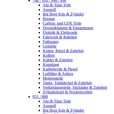
748 / 916 / 996 / 998
Alu & Titan Teile
Auspuff
Big Bore Kits & Zylinder
Bremse
Carbon- und GFK Teile
Drosselklappen & Einspritzung
Elektrik & Elektronik
Fahrwerk & Rahmen
Fußrasten
Getriebe
Ketten, Ritzel & Zubehör
Kolben
Kühler & Zubehör
Kupplung
Kurbelwelle & Pleuel
Luftfilter & Airbox
Motorenteile
Tanks, Tankdeckel & Zubehör
Verkleidungsteile, Sitzbänke & Zubehör
Zylinderkopf & Nockenwellen
851 / 888
Alu & Titan Teile
Auspuff
Big Bore Kits & Zylinder