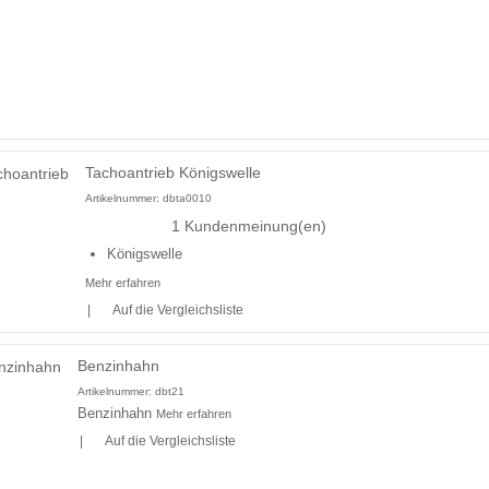
Tachoantrieb Königswelle
Artikelnummer:
dbta0010
1 Kundenmeinung(en)
Königswelle
Mehr erfahren
|
Auf die Vergleichsliste
Benzinhahn
Artikelnummer:
dbt21
Benzinhahn
Mehr erfahren
|
Auf die Vergleichsliste