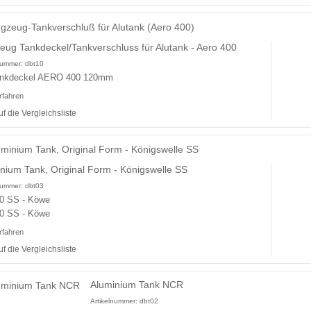
eug Tankdeckel/Tankverschluss für Alutank - Aero 400
lnummer:
dbt10
nkdeckel AERO 400 120mm
rfahren
uf die Vergleichsliste
nium Tank, Original Form - Königswelle SS
lnummer:
dbt03
0 SS - Köwe
0 SS - Köwe
rfahren
uf die Vergleichsliste
Aluminium Tank NCR
Artikelnummer:
dbt02