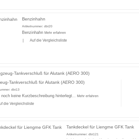
Benzinhahn
Artikelnummer:
dbt20
Benzinhahn
Mehr erfahren
|
Auf die Vergleichsliste
eug-Tankverschluß für Alutank (AERO 300)
lnummer:
dbt13
r noch keine Kurzbeschreibung hinterlegt...
Mehr erfahren
uf die Vergleichsliste
Tankdeckel für Liengme GFK Tank
Artikelnummer:
dbt121