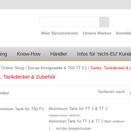
Mein Benutzerkonto
Unsere Marken
Anmeld
ing
Know-How
Händler
Infos für 'nicht-EU' Kun
/
Online-Shop
/
Ducati Königswelle & 750 TT F1
/
Tanks, Tankdeckel &
, Tankdeckel & Zubehör
Sortieren nach
rtikel
Aluminium Tank für TT 1 & TT 2
Artikelnummer:
dbf0141
Aluminium Tank für TT 1 & TT 2
Mehr erfahren
|
Auf die Vergleichsliste