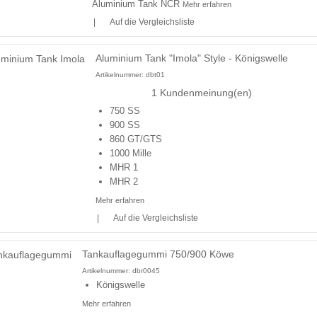
Aluminium Tank NCR
Mehr erfahren
|
Auf die Vergleichsliste
Aluminium Tank "Imola" Style - Königswelle
Artikelnummer:
dbt01
1 Kundenmeinung(en)
750 SS
900 SS
860 GT/GTS
1000 Mille
MHR 1
MHR 2
Mehr erfahren
|
Auf die Vergleichsliste
Tankauflagegummi 750/900 Köwe
Artikelnummer:
dbr0045
Königswelle
Mehr erfahren