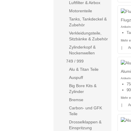
Luftfilter & Airbox
Motorenteile
Tanks, Tankdeckel &
Flugz
Zubehör
Artike
Ta
Verkleidungsteile,
Sitzbänke & Zubehör
Mehr e
Zylinderkopf &
|
A
Nockenwellen
749 / 999
Alu & Titan Teile
Alumi
Auspuff
Artike
75
Big Bore Kits &
90
Zylinder
Mehr e
Bremse
|
A
Carbon- und GFK
Teile
Drosselklappen &
Einspritzung