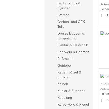
Big Bore Kits &
Artike
Zylinder
Leide
Bremse
|
A
Carbon- und GFK
Teile
Drosselklappen &
Einspritzung
Elektrik & Elektronik
Fahrwerk & Rahmen
Fußrasten
Getriebe
Ketten, Ritzel &
Zubehör
Flugz
Kolben
Artike
Kühler & Zubehör
Leide
Kupplung
|
A
Kurbelwelle & Pleuel