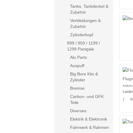
Tanks, Tankdeckel &
Zubehör
Verkleidungen &
Zubehör
Zylinderkopf
899 / 959 / 1199 /
1299 Panigale
Alu Parts
Auspuff
Big Bore Kits &
Flugz
Zylinder
Artike
Bremse
Leide
Carbon- und GFK
|
A
Teile
Diverses
Elektrik & Elektronik
Fahrwerk & Rahmen