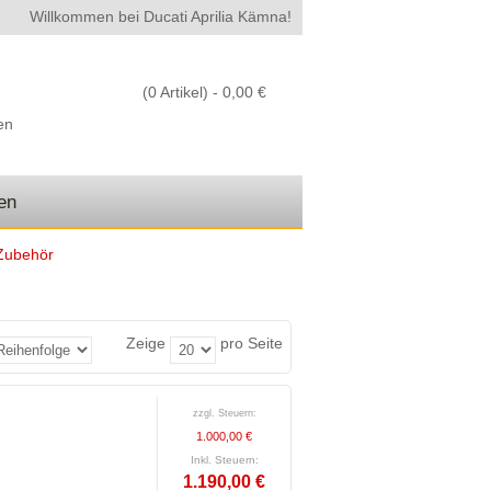
Willkommen bei Ducati Aprilia Kämna!
(0 Artikel) -
0,00 €
en
den
 Zubehör
Zeige
pro Seite
zzgl. Steuern:
1.000,00 €
Inkl. Steuern:
1.190,00 €