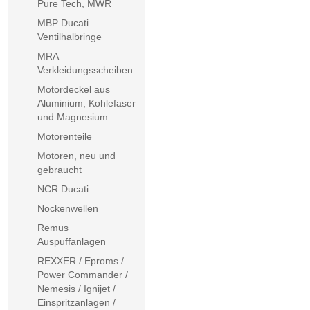
Pure Tech, MWR
MBP Ducati
Ventilhalbringe
MRA
Verkleidungsscheiben
Motordeckel aus
Aluminium, Kohlefaser
und Magnesium
Motorenteile
Motoren, neu und
gebraucht
NCR Ducati
Nockenwellen
Remus
Auspuffanlagen
REXXER / Eproms /
Power Commander /
Nemesis / Ignijet /
Einspritzanlagen /