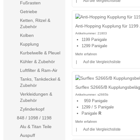
|
Auf die Vergleichsliste
Fußrasten
Getriebe
Ketten, Ritzel &
Anti-Hopping Kupplung für 1199 
Zubehör
Artikelnummer:
21803
Kolben
1199 Panigale
Kupplung
1299 Panigale
Kurbelwelle & Pleuel
Mehr erfahren
Kühler & Zubehör
|
Auf die Vergleichsliste
Luftfilter & Ram-Air
Tanks, Tankdeckel &
Zubehör
Surflex S2665/B Kupplungsbeläg
Verkleidungen &
Artikelnummer:
s2665b
Zubehör
959 Panigale
1299 / S Panigale
Zylinderkopf
Panigale
R
848 / 1098 / 1198
Mehr erfahren
Alu & Titan Teile
|
Auf die Vergleichsliste
Auspuff