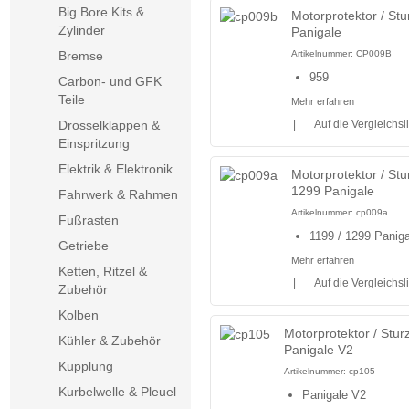
Big Bore Kits &
Motorprotektor / St
Zylinder
Panigale
Artikelnummer:
CP009B
Bremse
959
Carbon- und GFK
Teile
Mehr erfahren
|
Auf die Vergleichsl
Drosselklappen &
Einspritzung
Elektrik & Elektronik
Motorprotektor / Stu
1299 Panigale
Fahrwerk & Rahmen
Artikelnummer:
cp009a
Fußrasten
1199 / 1299 Paniga
Getriebe
Mehr erfahren
Ketten, Ritzel &
|
Auf die Vergleichsl
Zubehör
Kolben
Motorprotektor / Stur
Kühler & Zubehör
Panigale V2
Kupplung
Artikelnummer:
cp105
Kurbelwelle & Pleuel
Panigale V2