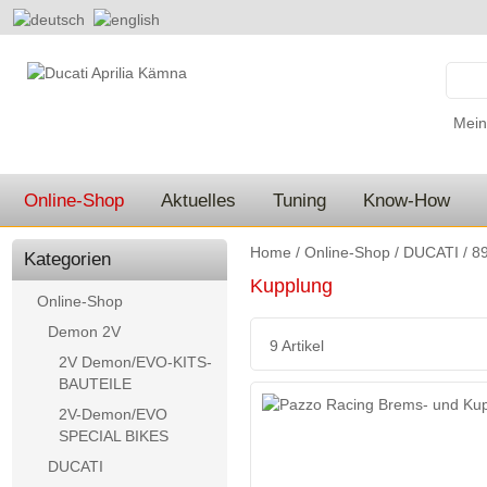
Mein
Online-Shop
Aktuelles
Tuning
Know-How
Home
/
Online-Shop
/
DUCATI
/
89
Kategorien
Kupplung
Online-Shop
Demon 2V
9 Artikel
2V Demon/EVO-KITS-
BAUTEILE
2V-Demon/EVO
SPECIAL BIKES
DUCATI