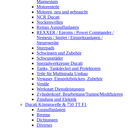
Magnesium
Motorenteile
Motoren, neu und gebraucht
NCR Ducati
Nockenwellen
Remus Auspuffanlagen
REXXER / Eproms / Power Commander /
Nemesis / Ignijet / Einspritzanlagen /
Steuergeräte
Sturzpads
Schwingen und Zubehör
Schwungräder
Spezialwerkzeuge Ducati
Tanks, Tankdeckel und Protektoren
Teile für Multistrada Umbau
Vergaser, Einspritzbrücken, Zubehör
Ventile
Werkstatt Dienstleistungen
Zylinderkopf: Bearbeitung/Tuning/Modifizieren
Zündung und Elektrik
Ducati Königswelle & 750 TT F1
Auspuffanlagen
Bremse
Dichtungen
Diverses