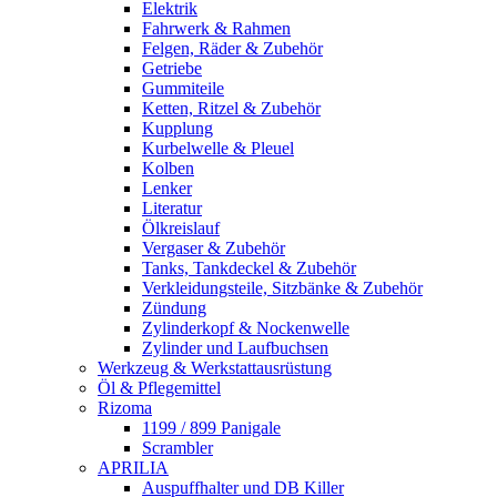
Elektrik
Fahrwerk & Rahmen
Felgen, Räder & Zubehör
Getriebe
Gummiteile
Ketten, Ritzel & Zubehör
Kupplung
Kurbelwelle & Pleuel
Kolben
Lenker
Literatur
Ölkreislauf
Vergaser & Zubehör
Tanks, Tankdeckel & Zubehör
Verkleidungsteile, Sitzbänke & Zubehör
Zündung
Zylinderkopf & Nockenwelle
Zylinder und Laufbuchsen
Werkzeug & Werkstattausrüstung
Öl & Pflegemittel
Rizoma
1199 / 899 Panigale
Scrambler
APRILIA
Auspuffhalter und DB Killer