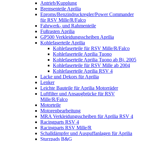
Antrieb/Kupplung
Bremsenteile Aprilia
Eproms/Benzindruckregler/Power Commander
für RSV Mille/R/Falco
Fahrwerk- und Rahmenteile
Fußrasten Aprilia
GP500 Verkleidungsscheiben Aprilia
Kohlefaserteile Aprilia
Kohlefaserteile für RSV Mille/R/Falco
Kohlefaserteile Aprilia Tuono
Kohlefaserteile Aprilia Tuono ab Bj. 2005
Kohlefaserteile für RSV Mille ab 2004
Kohlefaserteile Aprilia RSV 4
Lacke und Dekors für Aprilia
Lenker
Leichte Bauteile für Aprilia Motorräder
Luftfilter und Ansaugbrücke für RSV
Mille/R/Falco
Motorteile
Motorenbearbeitung
MRA Verkleidungsscheiben für Aprilia RSV 4
Racingparts RSV 4
Racingparts RSV Mille/R
Schalldämpfer und Auspuffanlagen für Aprilia
Sturzpads B&G