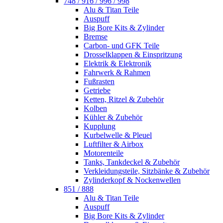
748 / 916 / 996 / 998
Alu & Titan Teile
Auspuff
Big Bore Kits & Zylinder
Bremse
Carbon- und GFK Teile
Drosselklappen & Einspritzung
Elektrik & Elektronik
Fahrwerk & Rahmen
Fußrasten
Getriebe
Ketten, Ritzel & Zubehör
Kolben
Kühler & Zubehör
Kupplung
Kurbelwelle & Pleuel
Luftfilter & Airbox
Motorenteile
Tanks, Tankdeckel & Zubehör
Verkleidungsteile, Sitzbänke & Zubehör
Zylinderkopf & Nockenwellen
851 / 888
Alu & Titan Teile
Auspuff
Big Bore Kits & Zylinder