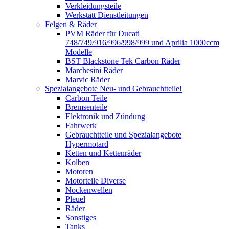
Verkleidungsteile
Werkstatt Dienstleitungen
Felgen & Räder
PVM Räder für Ducati
748/749/916/996/998/999 und Aprilia 1000ccm
Modelle
BST Blackstone Tek Carbon Räder
Marchesini Räder
Marvic Räder
Spezialangebote Neu- und Gebrauchtteile!
Carbon Teile
Bremsenteile
Elektronik und Zündung
Fahrwerk
Gebrauchtteile und Spezialangebote
Hypermotard
Ketten und Kettenräder
Kolben
Motoren
Motorteile Diverse
Nockenwellen
Pleuel
Räder
Sonstiges
Tanks