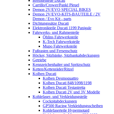
Bremsenteile Ducati
Carrillo/Crower/Pankl Pleuel
Demon 2V/EVO SPECIAL BIKES
Demon 2V/EVO-KITS-BAUTEILE / 2V
Demon / Evo Kit - parts
Dichtungssätze Ducati
Elektronikteile Ducati 1199 Panigale
Fahrwerks- und Rahmenteile
Öhlins Fahrwerksteile
K-Tech Fahrwerksteile
Mupo Fahrwerksteile
Fußrasten und Fersenschutz
Höcker, Sitzbänke, Sitzbankabdeckungen
Getriebe
Kennzeichenhalter und Spritzschutz
Ketten/Kettenräder/Ritzel
Kolben Ducati
Kolben Desmoquattro
Kolben Ducati 848/1098/1198
Kolben Ducati Testastretta
Kolben Ducati 2V und 3V Modelle
Kohlefaser- und Verkleidungsteile
Cockpitabdeckungen
GP500 Racing Verkleidungsscheiben
Kohlefaserteile Hypermotard