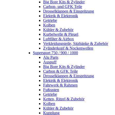
Big Bore Kits & Zylinder
Carbon- und GFK Teile
Drosselklappen & Einspritzung
Elektrik & Elektronik
Getriebe
Kolben
Kühler & Zubehör
Kurbelwelle & Pleuel
Luftfilter & Airbox
Verkleidungsteile, Sitzbänke & Zubehör
Zylinderkopf & Nockenwellen
Supersport 750 / 900 / 1000
Alu Parts
Auspuff
Big Bore Kits & Zylinder
Carbon & GFK Teile
Drosselklappen & Einspritzung
Elektrik & Elektronik
Fahrwerk & Rahmen
Fußrasten
Getriebe
Ketten, Ritzel & Zubehör
Kolben
Kühler & Zubehör
Kupplung