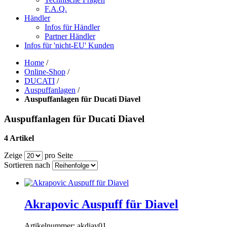
F.A.Q.
Händler
Infos für Händler
Partner Händler
Infos für 'nicht-EU' Kunden
Home
/
Online-Shop
/
DUCATI
/
Auspuffanlagen
/
Auspuffanlagen für Ducati Diavel
Auspuffanlagen für Ducati Diavel
4 Artikel
Zeige
pro Seite
Sortieren nach
Akrapovic Auspuff für Diavel
Artikelnummer:
akdiav01