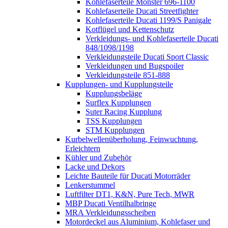
Kohlefaserteile Monster 696-1100
Kohlefaserteile Ducati Streetfighter
Kohlefaserteile Ducati 1199/S Panigale
Kotflügel und Kettenschutz
Verkleidungs- und Kohlefaserteile Ducati
848/1098/1198
Verkleidungsteile Ducati Sport Classic
Verkleidungen und Bugspoiler
Verkleidungsteile 851-888
Kupplungen- und Kupplungsteile
Kupplungsbeläge
Surflex Kupplungen
Suter Racing Kupplung
TSS Kupplungen
STM Kupplungen
Kurbelwellenüberholung, Feinwuchtung,
Erleichtern
Kühler und Zubehör
Lacke und Dekors
Leichte Bauteile für Ducati Motorräder
Lenkerstummel
Luftfilter DT1, K&N, Pure Tech, MWR
MBP Ducati Ventilhalbringe
MRA Verkleidungsscheiben
Motordeckel aus Aluminium, Kohlefaser und