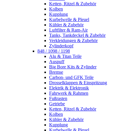
Ketten, Ritzel & Zubehör
Kolben
Kupplung
Kurbelwelle & Pleuel
Kühler & Zubehör
Luftfilter & Ram-Air
Tanks, Tankdeckel & Zubehör
Verkleidungen & Zubehör
Zylinderkopf
848 / 1098 / 1198
Alu & Titan Teile
Auspuff
Big Bore Kits & Zylinder
Bremse
Carbon- und GFK Teile
Drosselklappen & Einspritzung
Elektrik & Elektronik
Fahrwerk & Rahmen
Fußrasten
Getriebe
Ketten, Ritzel & Zubehör
Kolben
Kühler & Zubehör
Kupplung
Kurbelwelle & Pleuel