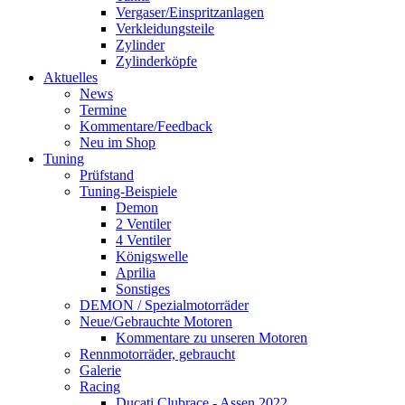
Vergaser/Einspritzanlagen
Verkleidungsteile
Zylinder
Zylinderköpfe
Aktuelles
News
Termine
Kommentare/Feedback
Neu im Shop
Tuning
Prüfstand
Tuning-Beispiele
Demon
2 Ventiler
4 Ventiler
Königswelle
Aprilia
Sonstiges
DEMON / Spezialmotorräder
Neue/Gebrauchte Motoren
Kommentare zu unseren Motoren
Rennmotorräder, gebraucht
Galerie
Racing
Ducati Clubrace - Assen 2022