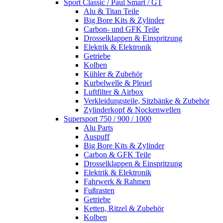
Sport Classic / Paul Smart / GT
Alu & Titan Teile
Big Bore Kits & Zylinder
Carbon- und GFK Teile
Drosselklappen & Einspritzung
Elektrik & Elektronik
Getriebe
Kolben
Kühler & Zubehör
Kurbelwelle & Pleuel
Luftfilter & Airbox
Verkleidungsteile, Sitzbänke & Zubehör
Zylinderkopf & Nockenwellen
Supersport 750 / 900 / 1000
Alu Parts
Auspuff
Big Bore Kits & Zylinder
Carbon & GFK Teile
Drosselklappen & Einspritzung
Elektrik & Elektronik
Fahrwerk & Rahmen
Fußrasten
Getriebe
Ketten, Ritzel & Zubehör
Kolben