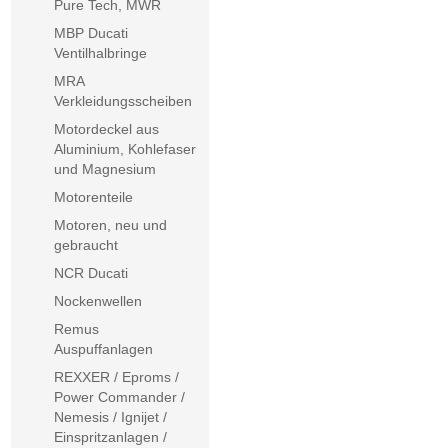
Pure Tech, MWR
MBP Ducati
Ventilhalbringe
MRA
Verkleidungsscheiben
Motordeckel aus
Aluminium, Kohlefaser
und Magnesium
Motorenteile
Motoren, neu und
gebraucht
NCR Ducati
Nockenwellen
Remus
Auspuffanlagen
REXXER / Eproms /
Power Commander /
Nemesis / Ignijet /
Einspritzanlagen /