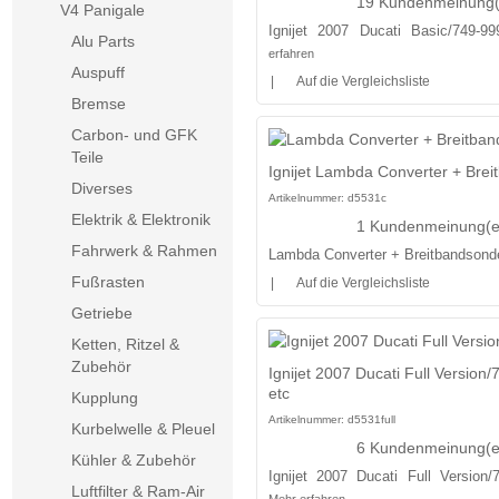
19 Kundenmeinung(
V4 Panigale
Ignijet 2007 Ducati Basic/749-9
Alu Parts
erfahren
Auspuff
|
Auf die Vergleichsliste
Bremse
Carbon- und GFK
Teile
Ignijet Lambda Converter + Brei
Diverses
Artikelnummer:
d5531c
Elektrik & Elektronik
1 Kundenmeinung(e
Fahrwerk & Rahmen
Lambda Converter + Breitbandsonde
Fußrasten
|
Auf die Vergleichsliste
Getriebe
Ketten, Ritzel &
Zubehör
Ignijet 2007 Ducati Full Versio
etc
Kupplung
Artikelnummer:
d5531full
Kurbelwelle & Pleuel
6 Kundenmeinung(e
Kühler & Zubehör
Ignijet 2007 Ducati Full Version
Luftfilter & Ram-Air
Mehr erfahren