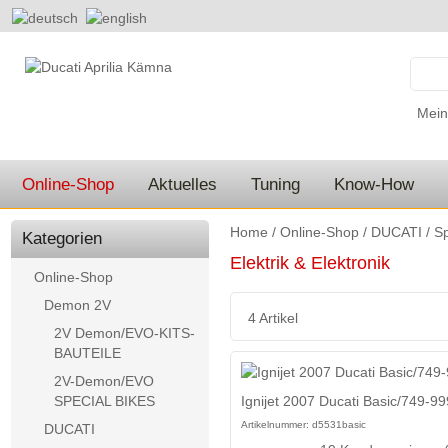
Mein
Online-Shop
Aktuelles
Tuning
Know-How
Home
/
Online-Shop
/
DUCATI
/
Sp
Kategorien
Elektrik & Elektronik
Online-Shop
Demon 2V
4 Artikel
2V Demon/EVO-KITS-
BAUTEILE
2V-Demon/EVO
Ignijet 2007 Ducati Basic/749-9
SPECIAL BIKES
Artikelnummer:
d5531basic
DUCATI