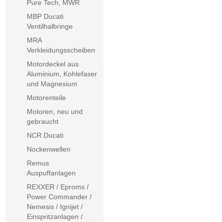
Pure Tech, MWR
MBP Ducati
Ventilhalbringe
MRA
Verkleidungsscheiben
Motordeckel aus
Aluminium, Kohlefaser
und Magnesium
Motorenteile
Motoren, neu und
gebraucht
NCR Ducati
Nockenwellen
Remus
Auspuffanlagen
REXXER / Eproms /
Power Commander /
Nemesis / Ignijet /
Einspritzanlagen /