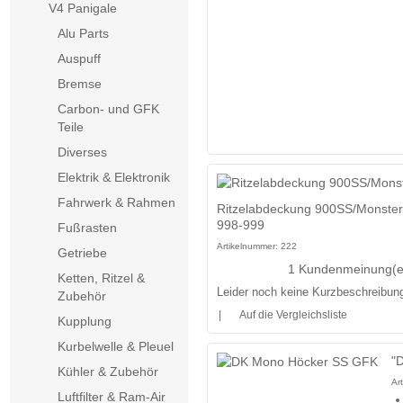
V4 Panigale
Alu Parts
Auspuff
Bremse
Carbon- und GFK
Teile
Diverses
Elektrik & Elektronik
Fahrwerk & Rahmen
Ritzelabdeckung 900SS/Monster
998-999
Fußrasten
Artikelnummer:
222
Getriebe
1 Kundenmeinung(e
Ketten, Ritzel &
Leider noch keine Kurzbeschreibung 
Zubehör
|
Auf die Vergleichsliste
Kupplung
Kurbelwelle & Pleuel
"
Kühler & Zubehör
Ar
Luftfilter & Ram-Air