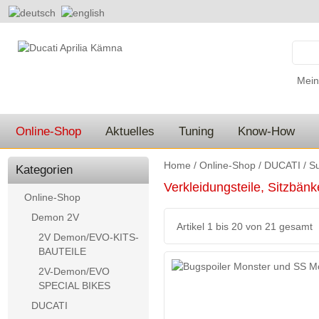
Mein
Online-Shop
Aktuelles
Tuning
Know-How
Home
/
Online-Shop
/
DUCATI
/
Su
Kategorien
Verkleidungsteile, Sitzbän
Online-Shop
Demon 2V
Artikel 1 bis 20 von 21 gesamt
2V Demon/EVO-KITS-
BAUTEILE
2V-Demon/EVO
SPECIAL BIKES
DUCATI