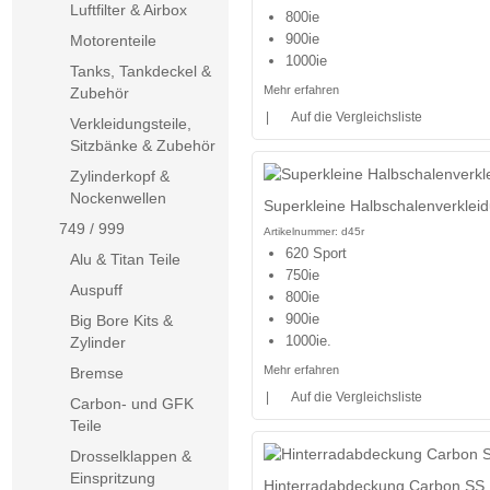
Luftfilter & Airbox
800ie
900ie
Motorenteile
1000ie
Tanks, Tankdeckel &
Mehr erfahren
Zubehör
|
Auf die Vergleichsliste
Verkleidungsteile,
Sitzbänke & Zubehör
Zylinderkopf &
Nockenwellen
Superkleine Halbschalenverklei
749 / 999
Artikelnummer:
d45r
620 Sport
Alu & Titan Teile
750ie
Auspuff
800ie
900ie
Big Bore Kits &
1000ie.
Zylinder
Mehr erfahren
Bremse
|
Auf die Vergleichsliste
Carbon- und GFK
Teile
Drosselklappen &
Einspritzung
Hinterradabdeckung Carbon SS