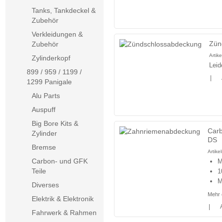
Tanks, Tankdeckel &
Zubehör
Verkleidungen &
Zün
Zubehör
Artik
Zylinderkopf
Leid
899 / 959 / 1199 /
|
1299 Panigale
Alu Parts
Auspuff
Big Bore Kits &
Carb
Zylinder
DS
Bremse
Artik
Carbon- und GFK
M
Teile
1
M
Diverses
Mehr 
Elektrik & Elektronik
|
Fahrwerk & Rahmen