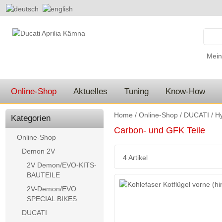
Mein
Online-Shop
Aktuelles
Tuning
Know-How
Home
/
Online-Shop
/
DUCATI
/
Hy
Kategorien
Carbon- und GFK Teile
Online-Shop
Demon 2V
4 Artikel
2V Demon/EVO-KITS-
BAUTEILE
2V-Demon/EVO
SPECIAL BIKES
DUCATI