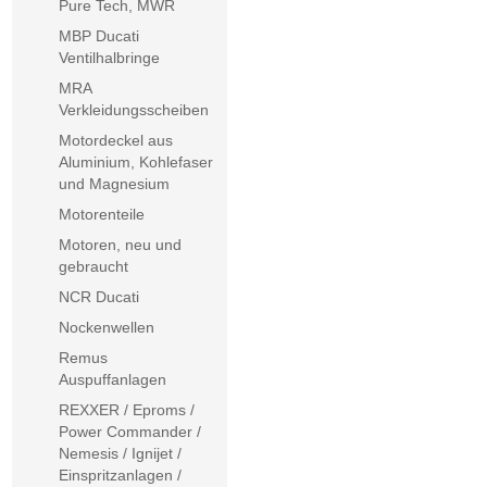
Pure Tech, MWR
MBP Ducati
Ventilhalbringe
MRA
Verkleidungsscheiben
Motordeckel aus
Aluminium, Kohlefaser
und Magnesium
Motorenteile
Motoren, neu und
gebraucht
NCR Ducati
Nockenwellen
Remus
Auspuffanlagen
REXXER / Eproms /
Power Commander /
Nemesis / Ignijet /
Einspritzanlagen /