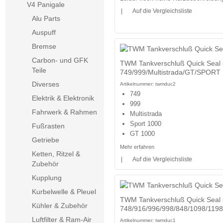
V4 Panigale
|
Auf die Vergleichsliste
Alu Parts
Auspuff
Bremse
Carbon- und GFK
TWM Tankverschluß Quick Seal -
Teile
749/999/Multistrada/GT/SPORT
Diverses
Artikelnummer:
twmduc2
749
Elektrik & Elektronik
999
Fahrwerk & Rahmen
Multistrada
Sport 1000
Fußrasten
GT 1000
Getriebe
Mehr erfahren
Ketten, Ritzel &
|
Auf die Vergleichsliste
Zubehör
Kupplung
Kurbelwelle & Pleuel
TWM Tankverschluß Quick Seal -
Kühler & Zubehör
748/916/996/998/848/1098/1198
Luftfilter & Ram-Air
Artikelnummer:
twmduc1