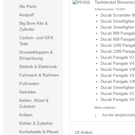
Tankdeckel Bonamici 
Alu Parts
Artikelnummer:
FC050
Auspuff
Ducati Scrambler 8
Ducati Streetfighte
Big Bore Kits &
Ducati Streetfighte
Zylinder
Ducati 899 Panigal
Carbon- und GFK
Ducati 959 Panigal
Teile
Ducati 1199 Paniga
Ducati 1299 Paniga
Drosselklappen &
Ducati Panigale V2
Einspritzung
Ducati Panigale V4
Elektrik & Elektronik
Ducati Panigale V4
Fahrwerk & Rahmen
Ducati Panigale V4
Ducati Panigale V4
Fußrasten
Ducati Streetfighte
Getriebe
Ducati Panigale V2
Ducati Panigale V4
Ketten, Ritzel &
Zubehör
Mehr erfahren
Kolben
|
Auf die Vergleichsli
Kühler & Zubehör
Kurbelwelle & Pleuel
18 Artikel