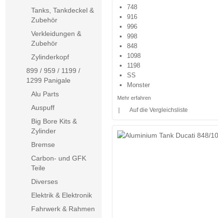
748
Tanks, Tankdeckel &
916
Zubehör
996
Verkleidungen &
998
Zubehör
848
1098
Zylinderkopf
1198
899 / 959 / 1199 /
SS
1299 Panigale
Monster
Alu Parts
Mehr erfahren
Auspuff
|
Auf die Vergleichsliste
Big Bore Kits &
Zylinder
Bremse
Carbon- und GFK
Teile
Diverses
Elektrik & Elektronik
Fahrwerk & Rahmen