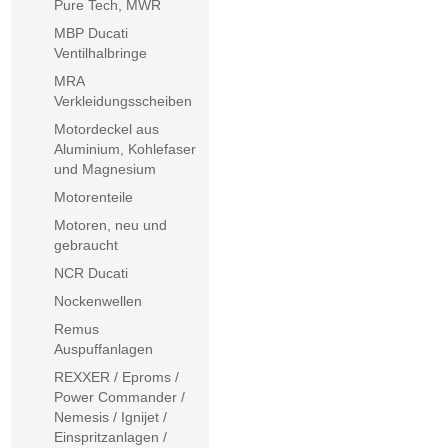
Pure Tech, MWR
MBP Ducati
Ventilhalbringe
MRA
Verkleidungsscheiben
Motordeckel aus
Aluminium, Kohlefaser
und Magnesium
Motorenteile
Motoren, neu und
gebraucht
NCR Ducati
Nockenwellen
Remus
Auspuffanlagen
REXXER / Eproms /
Power Commander /
Nemesis / Ignijet /
Einspritzanlagen /