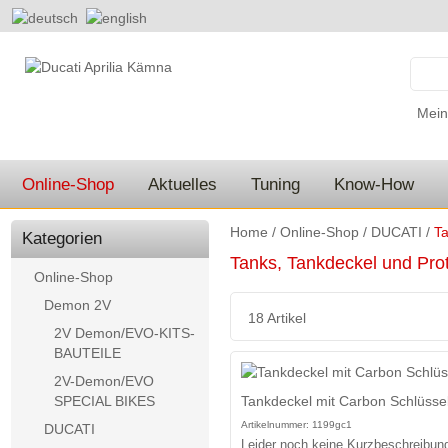
Mein
Online-Shop
Aktuelles
Tuning
Know-How
Home
/
Online-Shop
/
DUCATI
/
Ta
Kategorien
Tanks, Tankdeckel und Pro
Online-Shop
Demon 2V
18 Artikel
2V Demon/EVO-KITS-
BAUTEILE
2V-Demon/EVO
Tankdeckel mit Carbon Schlüssel
SPECIAL BIKES
Artikelnummer:
1199gc1
DUCATI
Leider noch keine Kurzbeschreibung 