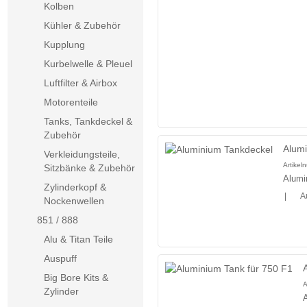
Kolben
Kühler & Zubehör
Kupplung
Kurbelwelle & Pleuel
Luftfilter & Airbox
Motorenteile
Tanks, Tankdeckel &
Zubehör
Alum
Verkleidungsteile,
Artike
Sitzbänke & Zubehör
Alumi
Zylinderkopf &
|
A
Nockenwellen
851 / 888
Alu & Titan Teile
Auspuff
Big Bore Kits &
A
Zylinder