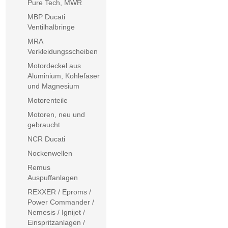
Pure Tech, MWR
MBP Ducati
Ventilhalbringe
MRA
Verkleidungsscheiben
Motordeckel aus
Aluminium, Kohlefaser
und Magnesium
Motorenteile
Motoren, neu und
gebraucht
NCR Ducati
Nockenwellen
Remus
Auspuffanlagen
REXXER / Eproms /
Power Commander /
Nemesis / Ignijet /
Einspritzanlagen /