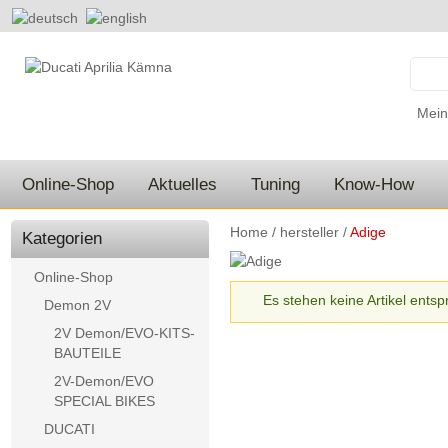
Mein
Online-Shop
Aktuelles
Tuning
Know-How
Home
/
hersteller
/
Adige
Kategorien
Online-Shop
Es stehen keine Artikel ents
Demon 2V
2V Demon/EVO-KITS-
BAUTEILE
2V-Demon/EVO
SPECIAL BIKES
DUCATI