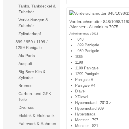
Tanks, Tankdeckel &
Zubehör
Verkleidungen &
Vorderachsmutter 848/1098/119
Zubehör
/Monster - Aluminium 7075
Zylinderkopf
Artikelnummer:
d5013
848
899 / 959 / 1199 /
899 Panigale
1299 Panigale
959 Panigale
Alu Parts
1098
1198
Auspuff
1199 Panigale
Big Bore Kits &
1299 Panigale
Zylinder
Panigale R
Panigale V4
Bremse
Diavel
Carbon- und GFK
XDiavel
Teile
Hypermotard - 2013->
Diverses
Hypermotard 939
Hyperstrada
Elektrik & Elektronik
Monster 797
Fahrwerk & Rahmen
Monster 821