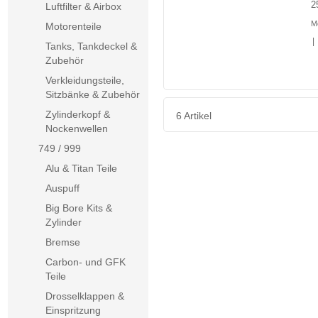
2
Luftfilter & Airbox
M
Motorenteile
|
Tanks, Tankdeckel &
Zubehör
Verkleidungsteile,
Sitzbänke & Zubehör
Zylinderkopf &
6 Artikel
Nockenwellen
749 / 999
Alu & Titan Teile
Auspuff
Big Bore Kits &
Zylinder
Bremse
Carbon- und GFK
Teile
Drosselklappen &
Einspritzung