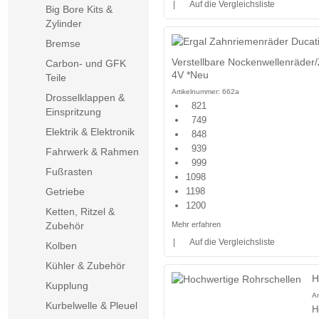
|
Auf die Vergleichsliste
Big Bore Kits &
Zylinder
Bremse
Verstellbare Nockenwellenräder/
Carbon- und GFK
4V *Neu
Teile
Artikelnummer:
662a
Drosselklappen &
821
Einspritzung
749
Elektrik & Elektronik
848
939
Fahrwerk & Rahmen
999
Fußrasten
1098
1198
Getriebe
1200
Ketten, Ritzel &
Mehr erfahren
Zubehör
|
Auf die Vergleichsliste
Kolben
Kühler & Zubehör
H
Kupplung
A
Kurbelwelle & Pleuel
H