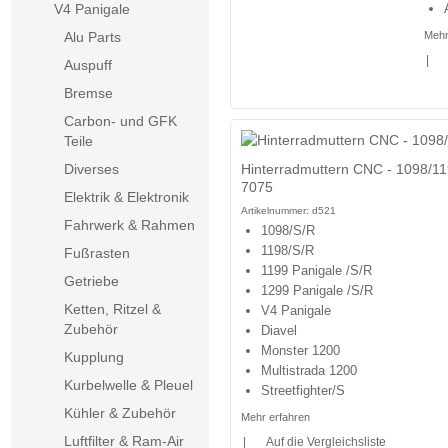
V4 Panigale
Mehr
Alu Parts
|
Auspuff
Bremse
Carbon- und GFK
Teile
Hinterradmuttern CNC - 1098/11
Diverses
7075
Elektrik & Elektronik
Artikelnummer:
d521
Fahrwerk & Rahmen
1098/S/R
1198/S/R
Fußrasten
1199 Panigale /S/R
Getriebe
1299 Panigale /S/R
Ketten, Ritzel &
V4 Panigale
Zubehör
Diavel
Monster 1200
Kupplung
Multistrada 1200
Kurbelwelle & Pleuel
Streetfighter/S
Kühler & Zubehör
Mehr erfahren
Luftfilter & Ram-Air
|
Auf die Vergleichsliste