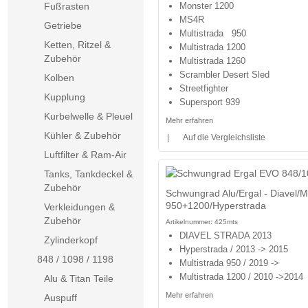
Monster 1200
Fußrasten
MS4R
Getriebe
Multistrada 950
Ketten, Ritzel &
Multistrada 1200
Zubehör
Multistrada 1260
Scrambler Desert Sled
Kolben
Streetfighter
Kupplung
Supersport 939
Kurbelwelle & Pleuel
Mehr erfahren
Kühler & Zubehör
|
Auf die Vergleichsliste
Luftfilter & Ram-Air
Tanks, Tankdeckel &
Zubehör
Schwungrad Alu/Ergal - Diavel/Mu
950+1200/Hyperstrada
Verkleidungen &
Zubehör
Artikelnummer:
425mts
DIAVEL STRADA 2013
Zylinderkopf
Hyperstrada / 2013 -> 2015
848 / 1098 / 1198
Multistrada 950 / 2019 ->
Multistrada 1200 / 2010 ->2014
Alu & Titan Teile
Mehr erfahren
Auspuff