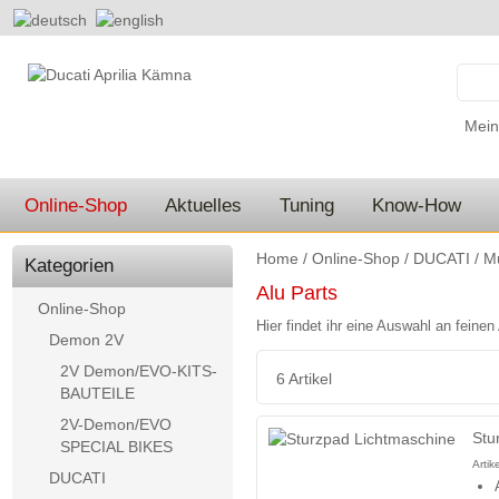
Mein
Online-Shop
Aktuelles
Tuning
Know-How
Home
/
Online-Shop
/
DUCATI
/
Mu
Kategorien
Alu Parts
Online-Shop
Hier findet ihr eine Auswahl an feinen
Demon 2V
2V Demon/EVO-KITS-
6 Artikel
BAUTEILE
2V-Demon/EVO
Stu
SPECIAL BIKES
Arti
DUCATI