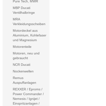
Pure Tech, MWR
MBP Ducati
Ventilhalbringe
MRA
Verkleidungsscheiben
Motordeckel aus
Aluminium, Kohlefaser
und Magnesium
Motorenteile
Motoren, neu und
gebraucht
NCR Ducati
Nockenwellen
Remus
Auspuffanlagen
REXXER / Eproms /
Power Commander /
Nemesis / Ignijet /
Einspritzanlagen /