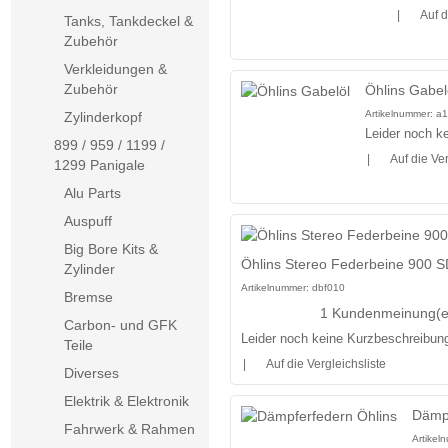
|
Auf d
Tanks, Tankdeckel &
Zubehör
Verkleidungen &
Zubehör
Öhlins Gabel
Artikelnummer:
a1
Zylinderkopf
Leider noch ke
899 / 959 / 1199 /
|
Auf die Ver
1299 Panigale
Alu Parts
Auspuff
Big Bore Kits &
Öhlins Stereo Federbeine 900 
Zylinder
Artikelnummer:
dbf010
Bremse
1 Kundenmeinung(e
Carbon- und GFK
Leider noch keine Kurzbeschreibung 
Teile
|
Auf die Vergleichsliste
Diverses
Elektrik & Elektronik
Dämpf
Fahrwerk & Rahmen
Artikel