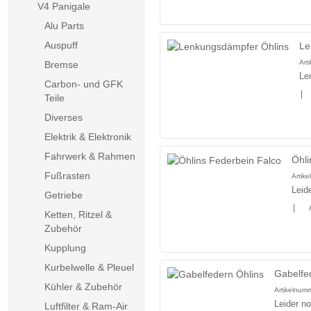
V4 Panigale
Alu Parts
Auspuff
Le
Art
Bremse
Le
Carbon- und GFK
|
Teile
Diverses
Elektrik & Elektronik
Fahrwerk & Rahmen
Öhli
Fußrasten
Artik
Leid
Getriebe
|
Ketten, Ritzel &
Zubehör
Kupplung
Kurbelwelle & Pleuel
Gabelfe
Kühler & Zubehör
Artikelnum
Leider n
Luftfilter & Ram-Air