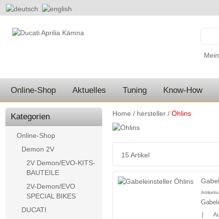
Mein
Online-Shop
Aktuelles
Tuning
Know-How
Home
/
hersteller
/
Öhlins
Kategorien
Online-Shop
Demon 2V
15 Artikel
2V Demon/EVO-KITS-
BAUTEILE
Gabel
2V-Demon/EVO
Artikel
SPECIAL BIKES
Gabele
DUCATI
|
Au