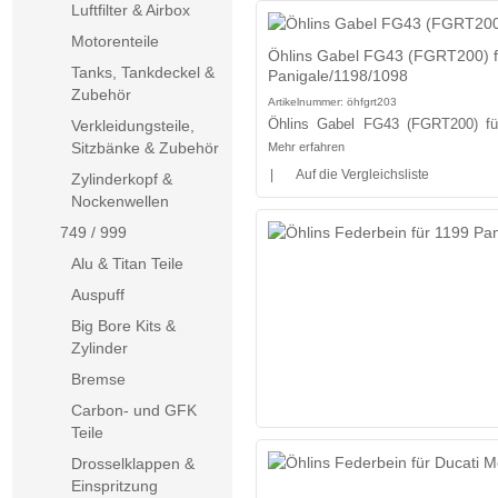
Luftfilter & Airbox
Motorenteile
Öhlins Gabel FG43 (FGRT200) f
Tanks, Tankdeckel &
Panigale/1198/1098
Zubehör
Artikelnummer:
öhfgrt203
Öhlins Gabel FG43 (FGRT200) für
Verkleidungsteile,
Sitzbänke & Zubehör
Mehr erfahren
|
Auf die Vergleichsliste
Zylinderkopf &
Nockenwellen
749 / 999
Alu & Titan Teile
Auspuff
Big Bore Kits &
Zylinder
Bremse
Carbon- und GFK
Teile
Drosselklappen &
Einspritzung