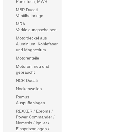
Pure Tech, MWR
MBP Ducati
Ventilhalbringe
MRA
Verkleidungsscheiben
Motordeckel aus
Aluminium, Kohlefaser
und Magnesium
Motorenteile
Motoren, neu und
gebraucht
NCR Ducati
Nockenwellen
Remus
Auspuffanlagen
REXXER / Eproms /
Power Commander /
Nemesis / Ignijet /
Einspritzanlagen /