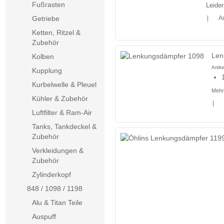
Fußrasten
Leider
|
Au
Getriebe
Ketten, Ritzel &
Zubehör
Len
Kolben
Arti
Kupplung
Kurbelwelle & Pleuel
Mehr
Kühler & Zubehör
|
Luftfilter & Ram-Air
Tanks, Tankdeckel &
Zubehör
Verkleidungen &
Zubehör
Zylinderkopf
848 / 1098 / 1198
Alu & Titan Teile
Auspuff