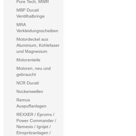
Pure Tech, MWR
MBP Ducati
Ventilhalbringe
MRA
Verkleidungsscheiben
Motordeckel aus
Aluminium, Kohlefaser
und Magnesium
Motorenteile
Motoren, neu und
gebraucht
NCR Ducati
Nockenwellen
Remus
Auspuffanlagen
REXXER / Eproms /
Power Commander /
Nemesis / Ignijet /
Einspritzanlagen /