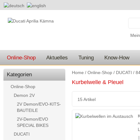
Mein
Online-Shop
Aktuelles
Tuning
Know-How
Home
/
Online-Shop
/
DUCATI
/
84
Kategorien
Kurbelwelle & Pleuel
Online-Shop
Demon 2V
15 Artikel
2V Demon/EVO-KITS-
BAUTEILE
K
2V-Demon/EVO
A
SPECIAL BIKES
L
DUCATI
|