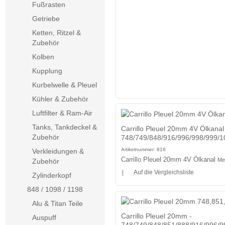
Fußrasten
Getriebe
Ketten, Ritzel &
Zubehör
Kolben
Kupplung
Kurbelwelle & Pleuel
Kühler & Zubehör
Luftfilter & Ram-Air
Tanks, Tankdeckel &
Carrillo Pleuel 20mm 4V Ölkanal
Zubehör
748/749/848/916/996/998/999/1
Artikelnummer:
816
Verkleidungen &
Carrillo Pleuel 20mm 4V Ölkanal
Me
Zubehör
|
Auf die Vergleichsliste
Zylinderkopf
848 / 1098 / 1198
Alu & Titan Teile
Carrillo Pleuel 20mm -
Auspuff
748/749/848/851/888/916/996/9