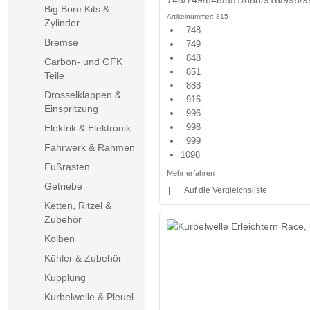
Big Bore Kits &
Artikelnummer:
815
Zylinder
748
Bremse
749
848
Carbon- und GFK
851
Teile
888
Drosselklappen &
916
Einspritzung
996
998
Elektrik & Elektronik
999
Fahrwerk & Rahmen
1098
Fußrasten
Mehr erfahren
Getriebe
|
Auf die Vergleichsliste
Ketten, Ritzel &
Zubehör
Kolben
Kühler & Zubehör
Kupplung
Kurbelwelle & Pleuel