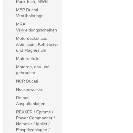
Pure Tech, MWR
MBP Ducati
Ventilhalbringe
MRA
Verkleidungsscheiben
Motordeckel aus
Aluminium, Kohlefaser
und Magnesium
Motorenteile
Motoren, neu und
gebraucht
NCR Ducati
Nockenwellen
Remus
Auspuffanlagen
REXXER / Eproms /
Power Commander /
Nemesis / Ignijet /
Einspritzanlagen /