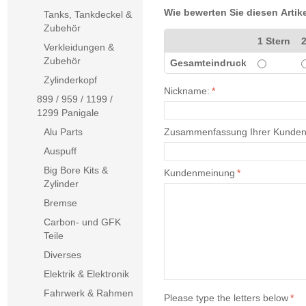
Wie bewerten Sie diesen Artik
Tanks, Tankdeckel &
Zubehör
1 Stern
2
Verkleidungen &
Zubehör
Gesamteindruck
Zylinderkopf
Nickname:
*
899 / 959 / 1199 /
1299 Panigale
Alu Parts
Zusammenfassung Ihrer Kunde
Auspuff
Big Bore Kits &
Kundenmeinung
*
Zylinder
Bremse
Carbon- und GFK
Teile
Diverses
Elektrik & Elektronik
Fahrwerk & Rahmen
Please type the letters below
*