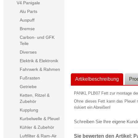
V4 Panigale
Alu Parts
Auspuff
Bremse
Carbon- und GFK
Teile
Diverses
Elektrik & Elektronik
Fahrwerk & Rahmen
Fußrasten
Artikelbeschreibung
Pro
Getriebe
PANKL PLB07 Fett zur montage der 
Ketten, Ritzel &
Zubehör
Ohne dieses Fett kann das Pleuel 
riskiert ein Abreißen!
Kupplung
Kurbelwelle & Pleuel
Schreiben Sie Ihre eigene Kun
Kühler & Zubehör
Luftfilter & Ram-Air
Sie bewerten den Artikel:
Pa