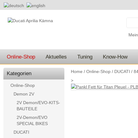
Mein
Online-Shop
Aktuelles
Tuning
Know-How
Home
/
Online-Shop
/
DUCATI
/
84
Kategorien
>
Online-Shop
Demon 2V
2V Demon/EVO-KITS-
BAUTEILE
2V-Demon/EVO
SPECIAL BIKES
DUCATI