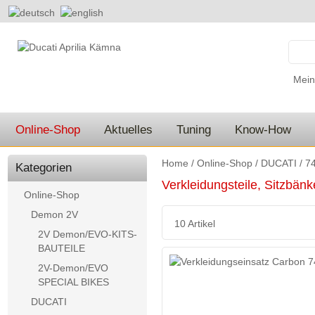
Mein
Online-Shop
Aktuelles
Tuning
Know-How
Home
/
Online-Shop
/
DUCATI
/
74
Kategorien
Verkleidungsteile, Sitzbän
Online-Shop
Demon 2V
10 Artikel
2V Demon/EVO-KITS-
BAUTEILE
2V-Demon/EVO
SPECIAL BIKES
DUCATI