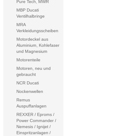
Pure Tech, MWR
MBP Ducati
Ventilhalbringe
MRA
Verkleidungsscheiben
Motordeckel aus
Aluminium, Kohlefaser
und Magnesium
Motorenteile
Motoren, neu und
gebraucht
NCR Ducati
Nockenwellen
Remus
Auspuffanlagen
REXXER / Eproms /
Power Commander /
Nemesis / Ignijet /
Einspritzanlagen /