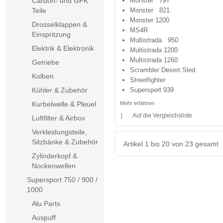
Carbon- und GFK
Monster 797
Teile
Monster 821
Monster 1200
Drosselklappen &
MS4R
Einspritzung
Multistrada 950
Elektrik & Elektronik
Multistrada 1200
Multistrada 1260
Getriebe
Scrambler Desert Sled
Kolben
Streetfighter
Kühler & Zubehör
Supersport 939
Kurbelwelle & Pleuel
Mehr erfahren
|
Auf die Vergleichsliste
Luftfilter & Airbox
Verkleidungsteile,
Sitzbänke & Zubehör
Artikel 1 bis 20 von 23 gesamt
Zylinderkopf &
Nockenwellen
Supersport 750 / 900 /
1000
Alu Parts
Auspuff