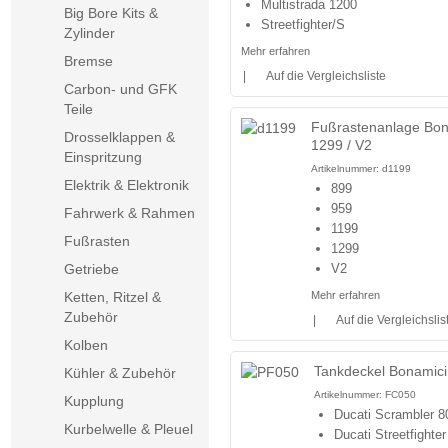
Multistrada 1200
Big Bore Kits &
Streetfighter/S
Zylinder
Mehr erfahren
Bremse
|
Auf die Vergleichsliste
Carbon- und GFK
Teile
Fußrastenanlage Bona
Drosselklappen &
1299 / V2
Einspritzung
Artikelnummer:
d1199
Elektrik & Elektronik
899
959
Fahrwerk & Rahmen
1199
Fußrasten
1299
Getriebe
V2
Ketten, Ritzel &
Mehr erfahren
Zubehör
|
Auf die Vergleichslis
Kolben
Tankdeckel Bonamici 
Kühler & Zubehör
Artikelnummer:
FC050
Kupplung
Ducati Scrambler 8
Kurbelwelle & Pleuel
Ducati Streetfighte