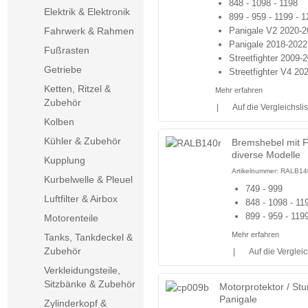
848 - 1098 - 1198
Elektrik & Elektronik
899 - 959 - 1199 - 
Fahrwerk & Rahmen
Panigale V2 2020-2
Panigale 2018-2022
Fußrasten
Streetfighter 2009-
Getriebe
Streetfighter V4 20
Ketten, Ritzel &
Mehr erfahren
Zubehör
|
Auf die Vergleichslis
Kolben
Kühler & Zubehör
Bremshebel mit F
diverse Modelle
Kupplung
Artikelnummer:
RALB14
Kurbelwelle & Pleuel
749 - 999
Luftfilter & Airbox
848 - 1098 - 11
899 - 959 - 119
Motorenteile
Mehr erfahren
Tanks, Tankdeckel &
Zubehör
|
Auf die Vergleic
Verkleidungsteile,
Sitzbänke & Zubehör
Motorprotektor / St
Panigale
Zylinderkopf &