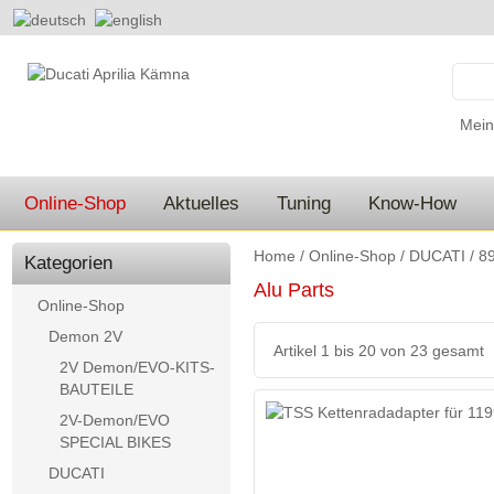
Mein
Online-Shop
Aktuelles
Tuning
Know-How
Home
/
Online-Shop
/
DUCATI
/
89
Kategorien
Alu Parts
Online-Shop
Demon 2V
Artikel 1 bis 20 von 23 gesamt
2V Demon/EVO-KITS-
BAUTEILE
2V-Demon/EVO
SPECIAL BIKES
DUCATI