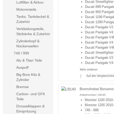
Ducati Streetfighte
Luftfilter & Airbox
Ducati 899 Panigal
Motorenteile
Ducati 959 Panigal
Tanks, Tankdeckel &
Ducati 1199 Paniga
Zubehör
Ducati 1299 Paniga
Ducati Panigale V2
Verkleidungsteile,
Ducati Panigale V4
Sitzbänke & Zubehör
Ducati Panigale V4
Zylinderkopf &
Ducati Panigale V4
Nockenwellen
Ducati Panigale V4
Ducati Streetfighte
749 / 999
Ducati Panigale V2
Alu & Titan Teile
Ducati Panigale V4
Auspuff
Mehr erfahren
Big Bore Kits &
|
Auf die Vergleichsli
Zylinder
Bremse
Bremshebel Bonamici 
Carbon- und GFK
Artikelnummer:
LB140
Teile
Monster 1100 2010
Monster 1200 2010
Drosselklappen &
749 - 999
Einspritzung