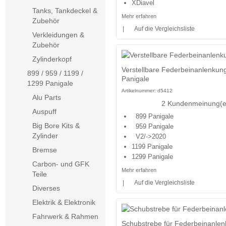
XDiavel
Tanks, Tankdeckel &
Mehr erfahren
Zubehör
|
Auf die Vergleichsliste
Verkleidungen &
Zubehör
Zylinderkopf
Verstellbare Federbeinanlenkun
899 / 959 / 1199 /
Panigale
1299 Panigale
Artikelnummer:
d5412
Alu Parts
2 Kundenmeinung(e
Auspuff
899 Panigale
Big Bore Kits &
959 Panigale
Zylinder
V2/->2020
1199 Panigale
Bremse
1299 Panigale
Carbon- und GFK
Mehr erfahren
Teile
|
Auf die Vergleichsliste
Diverses
Elektrik & Elektronik
Fahrwerk & Rahmen
Schubstrebe für Federbeinanlen