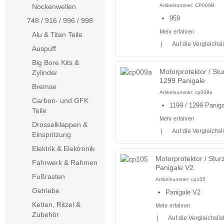
Nockenwellen
Artikelnummer:
CP009B
959
748 / 916 / 996 / 998
Mehr erfahren
Alu & Titan Teile
|
Auf die Vergleichsl
Auspuff
Big Bore Kits &
Motorprotektor / Stu
Zylinder
1299 Panigale
Bremse
Artikelnummer:
cp009a
Carbon- und GFK
1199 / 1299 Paniga
Teile
Mehr erfahren
Drosselklappen &
|
Auf die Vergleichsl
Einspritzung
Elektrik & Elektronik
Motorprotektor / Stur
Fahrwerk & Rahmen
Panigale V2
Fußrasten
Artikelnummer:
cp105
Getriebe
Panigale V2
Ketten, Ritzel &
Mehr erfahren
Zubehör
|
Auf die Vergleichslis