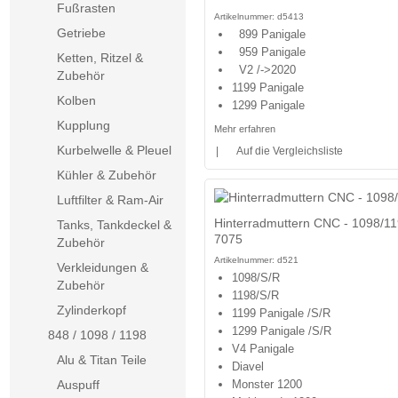
Fußrasten
Artikelnummer:
d5413
Getriebe
899 Panigale
959 Panigale
Ketten, Ritzel &
V2 /->2020
Zubehör
1199 Panigale
Kolben
1299 Panigale
Kupplung
Mehr erfahren
Kurbelwelle & Pleuel
|
Auf die Vergleichsliste
Kühler & Zubehör
Luftfilter & Ram-Air
Hinterradmuttern CNC - 1098/11
Tanks, Tankdeckel &
7075
Zubehör
Artikelnummer:
d521
Verkleidungen &
1098/S/R
Zubehör
1198/S/R
Zylinderkopf
1199 Panigale /S/R
1299 Panigale /S/R
848 / 1098 / 1198
V4 Panigale
Alu & Titan Teile
Diavel
Auspuff
Monster 1200