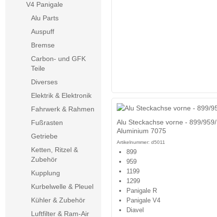
V4 Panigale
Alu Parts
Auspuff
Bremse
Carbon- und GFK
Teile
Diverses
Elektrik & Elektronik
Fahrwerk & Rahmen
Alu Steckachse vorne - 899/959/
Fußrasten
Aluminium 7075
Getriebe
Artikelnummer:
d5011
Ketten, Ritzel &
899
Zubehör
959
1199
Kupplung
1299
Kurbelwelle & Pleuel
Panigale R
Kühler & Zubehör
Panigale V4
Diavel
Luftfilter & Ram-Air