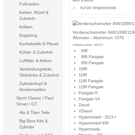
Mehr erfahren
Fußrasten
|
Auf die Vergleichsliste
Ketten, Ritzel &
Zubehör
Kolben
Vorderachsmutter 848/1098/119
Kupplung
/Monster - Aluminium 7075
Kurbelwelle & Pleuel
Artikelnummer:
d5013
848
Kühler & Zubehör
899 Panigale
Luftfilter & Airbox
959 Panigale
Verkleidungsteile,
1098
Sitzbänke & Zubehör
1198
1199 Panigale
Zylinderkopf &
1299 Panigale
Nockenwellen
Panigale R
Sport Classic / Paul
Panigale V4
Smart / GT
Diavel
XDiavel
Alu & Titan Teile
Hypermotard - 2013->
Big Bore Kits &
Hypermotard 939
Zylinder
Hyperstrada