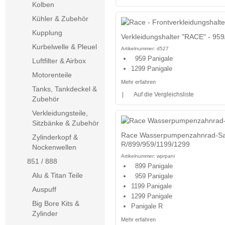
Kolben
Kühler & Zubehör
Kupplung
Verkleidungshalter "RACE" - 95
Kurbelwelle & Pleuel
Artikelnummer:
d527
959 Panigale
Luftfilter & Airbox
1299 Panigale
Motorenteile
Mehr erfahren
Tanks, Tankdeckel &
|
Auf die Vergleichsliste
Zubehör
Verkleidungsteile,
Sitzbänke & Zubehör
Race Wasserpumpenzahnrad-Satz
Zylinderkopf &
R/899/959/1199/1299
Nockenwellen
Artikelnummer:
wprpani
851 / 888
899 Panigale
Alu & Titan Teile
959 Panigale
1199 Panigale
Auspuff
1299 Panigale
Big Bore Kits &
Panigale R
Zylinder
Mehr erfahren