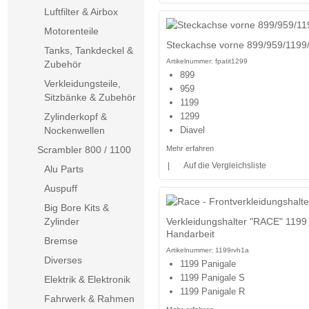
Luftfilter & Airbox
Motorenteile
Steckachse vorne 899/959/1199/
Tanks, Tankdeckel &
Artikelnummer:
fpatit1299
Zubehör
899
Verkleidungsteile,
959
Sitzbänke & Zubehör
1199
ANGEBOT
Zylinderkopf &
1299
Nockenwellen
Diavel
Scrambler 800 / 1100
Mehr erfahren
|
Auf die Vergleichsliste
Alu Parts
Auspuff
Big Bore Kits &
Zylinder
Verkleidungshalter "RACE" 1199 
Handarbeit
Bremse
Artikelnummer:
1199rvh1a
Diverses
1199 Panigale
1199 Panigale S
Elektrik & Elektronik
1199 Panigale R
Fahrwerk & Rahmen