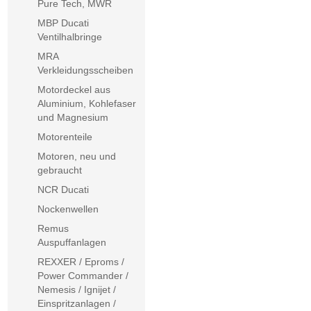
Pure Tech, MWR
MBP Ducati
Ventilhalbringe
MRA
Verkleidungsscheiben
Motordeckel aus
Aluminium, Kohlefaser
und Magnesium
Motorenteile
Motoren, neu und
gebraucht
NCR Ducati
Nockenwellen
Remus
Auspuffanlagen
REXXER / Eproms /
Power Commander /
Nemesis / Ignijet /
Einspritzanlagen /