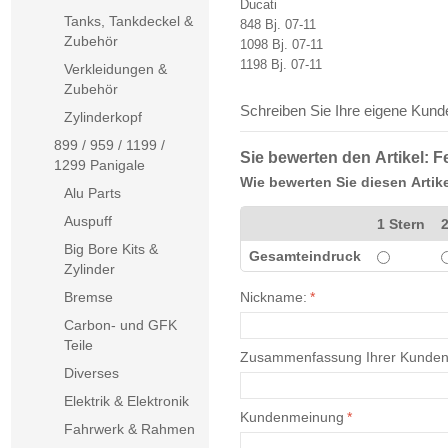
Ducati
Tanks, Tankdeckel &
848 Bj. 07-11
Zubehör
1098 Bj. 07-11
1198 Bj. 07-11
Verkleidungen &
Zubehör
Schreiben Sie Ihre eigene Kun
Zylinderkopf
899 / 959 / 1199 /
Sie bewerten den Artikel:
F
1299 Panigale
Wie bewerten Sie diesen Artik
Alu Parts
Auspuff
1 Stern
2
Big Bore Kits &
Gesamteindruck
Zylinder
Bremse
Nickname:
*
Carbon- und GFK
Teile
Zusammenfassung Ihrer Kunde
Diverses
Elektrik & Elektronik
Kundenmeinung
*
Fahrwerk & Rahmen