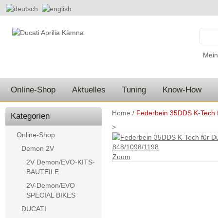
Mein
Online-Shop
Aktuelles
Tuning
Know-How
Home
/
Federbein 35DDS K-Tech f
Kategorien
>
Online-Shop
Demon 2V
Zoom
2V Demon/EVO-KITS-
BAUTEILE
2V-Demon/EVO
SPECIAL BIKES
DUCATI