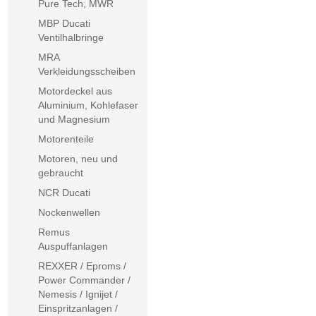
Pure Tech, MWR
MBP Ducati
Ventilhalbringe
MRA
Verkleidungsscheiben
Motordeckel aus
Aluminium, Kohlefaser
und Magnesium
Motorenteile
Motoren, neu und
gebraucht
NCR Ducati
Nockenwellen
Remus
Auspuffanlagen
REXXER / Eproms /
Power Commander /
Nemesis / Ignijet /
Einspritzanlagen /