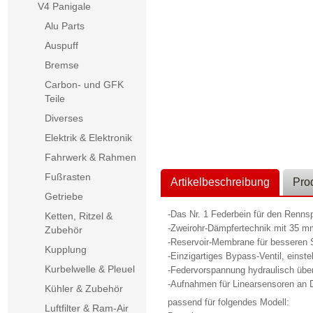
V4 Panigale
Alu Parts
Auspuff
Bremse
Carbon- und GFK
Teile
Diverses
Elektrik & Elektronik
Fahrwerk & Rahmen
Fußrasten
Artikelbeschreibung
Pro
Getriebe
-Das Nr. 1 Federbein für den Renns
Ketten, Ritzel &
-Zweirohr-Dämpfertechnik mit 35
Zubehör
-Reservoir-Membrane für besseren 
Kupplung
-Einzigartiges Bypass-Ventil, einste
Kurbelwelle & Pleuel
-Federvorspannung hydraulisch übe
-Aufnahmen für Linearsensoren an
Kühler & Zubehör
passend für folgendes Modell:
Luftfilter & Ram-Air