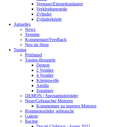
Vergaser/Einspritzanlagen
Verkleidungsteile
Zylinder
Zylinderköpfe
Aktuelles
News
Termine
Kommentare/Feedback
Neu im Shop
Tuning
Prüfstand
Tuning-Beispiele
Demon
2 Ventiler
4 Ventiler
Königswelle
Aprilia
Sonstiges
DEMON / Spezialmotorräder
Neue/Gebrauchte Motoren
Kommentare zu unseren Motoren
Rennmotorräder, gebraucht
Galerie
Racing
Ducati Clubrace - Assen 2022