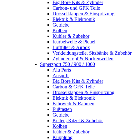
Big Bore Kits & Zylinder
Carbon- und GFK Teile
Drosselklappen & Einspritzung
Elektrik & Elektronik
Getriebe
Kolben
Kühler & Zubehör
Kurbelwelle & Pleuel
Luftfilter & Airbox
Verkleidungsteile, Sitzbänke & Zubehör
Zylinderkopf & Nockenwellen
Supersport 750 / 900 / 1000
Alu Parts
Auspuff
Big Bore Kits & Zylinder
Carbon & GFK Teile
Drosselklappen & Einspritzung
Elektrik & Elektronik
Fahrwerk & Rahmen
Fußrasten
Getriebe
Ketten, Ritzel & Zubehör
Kolben
Kühler & Zubehör
Kupplung