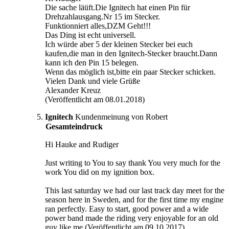
Die sache läüft.Die Ignitech hat einen Pin für
Drehzahlausgang.Nr 15 im Stecker.
Funktionniert alles,DZM Geht!!!
Das Ding ist echt universell.
Ich würde aber 5 der kleinen Stecker bei euch
kaufen,die man in den Ignitech-Stecker braucht.Dann
kann ich den Pin 15 belegen.
Wenn das möglich ist,bitte ein paar Stecker schicken.
Vielen Dank und viele Grüße
Alexander Kreuz
(Veröffentlicht am 08.01.2018)
Ignitech
Kundenmeinung von Robert
Gesamteindruck
Hi Hauke and Rudiger
Just writing to You to say thank You very much for the
work You did on my ignition box.
This last saturday we had our last track day meet for the
season here in Sweden, and for the first time my engine
ran perfectly. Easy to start, good power and a wide
power band made the riding very enjoyable for an old
guy like me (Veröffentlicht am 09.10.2017)