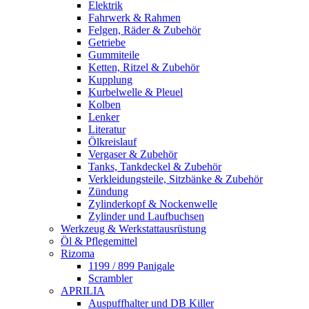
Elektrik
Fahrwerk & Rahmen
Felgen, Räder & Zubehör
Getriebe
Gummiteile
Ketten, Ritzel & Zubehör
Kupplung
Kurbelwelle & Pleuel
Kolben
Lenker
Literatur
Ölkreislauf
Vergaser & Zubehör
Tanks, Tankdeckel & Zubehör
Verkleidungsteile, Sitzbänke & Zubehör
Zündung
Zylinderkopf & Nockenwelle
Zylinder und Laufbuchsen
Werkzeug & Werkstattausrüstung
Öl & Pflegemittel
Rizoma
1199 / 899 Panigale
Scrambler
APRILIA
Auspuffhalter und DB Killer