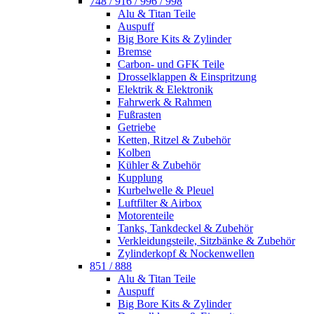
748 / 916 / 996 / 998
Alu & Titan Teile
Auspuff
Big Bore Kits & Zylinder
Bremse
Carbon- und GFK Teile
Drosselklappen & Einspritzung
Elektrik & Elektronik
Fahrwerk & Rahmen
Fußrasten
Getriebe
Ketten, Ritzel & Zubehör
Kolben
Kühler & Zubehör
Kupplung
Kurbelwelle & Pleuel
Luftfilter & Airbox
Motorenteile
Tanks, Tankdeckel & Zubehör
Verkleidungsteile, Sitzbänke & Zubehör
Zylinderkopf & Nockenwellen
851 / 888
Alu & Titan Teile
Auspuff
Big Bore Kits & Zylinder