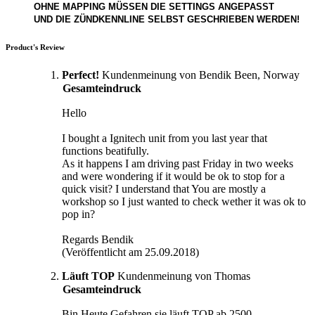
OHNE MAPPING MÜSSEN DIE SETTINGS ANGEPASST
UND
DIE ZÜNDKENNLINE SELBST GESCHRIEBEN WERDEN!
Product's Review
Perfect!
Kundenmeinung von Bendik Been, Norway
Gesamteindruck
Hello
I bought a Ignitech unit from you last year that
functions beatifully.
As it happens I am driving past Friday in two weeks
and were wondering if it would be ok to stop for a
quick visit? I understand that You are mostly a
workshop so I just wanted to check wether it was ok to
pop in?
Regards Bendik
(Veröffentlicht am 25.09.2018)
Läuft TOP
Kundenmeinung von Thomas
Gesamteindruck
Bin Heute Gefahren sie läuft TOP ab 2500