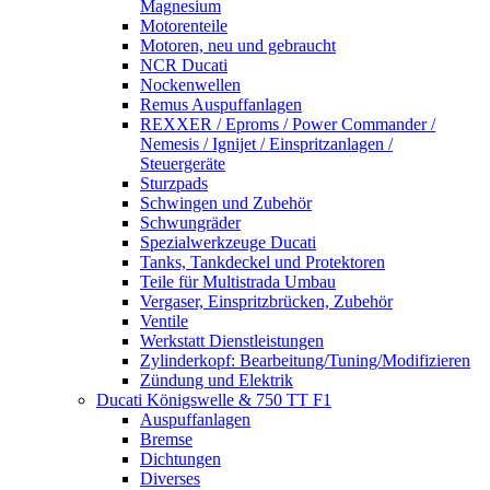
Magnesium
Motorenteile
Motoren, neu und gebraucht
NCR Ducati
Nockenwellen
Remus Auspuffanlagen
REXXER / Eproms / Power Commander /
Nemesis / Ignijet / Einspritzanlagen /
Steuergeräte
Sturzpads
Schwingen und Zubehör
Schwungräder
Spezialwerkzeuge Ducati
Tanks, Tankdeckel und Protektoren
Teile für Multistrada Umbau
Vergaser, Einspritzbrücken, Zubehör
Ventile
Werkstatt Dienstleistungen
Zylinderkopf: Bearbeitung/Tuning/Modifizieren
Zündung und Elektrik
Ducati Königswelle & 750 TT F1
Auspuffanlagen
Bremse
Dichtungen
Diverses