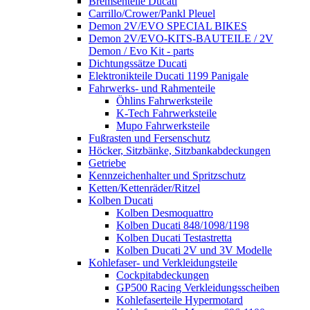
Bremsenteile Ducati
Carrillo/Crower/Pankl Pleuel
Demon 2V/EVO SPECIAL BIKES
Demon 2V/EVO-KITS-BAUTEILE / 2V
Demon / Evo Kit - parts
Dichtungssätze Ducati
Elektronikteile Ducati 1199 Panigale
Fahrwerks- und Rahmenteile
Öhlins Fahrwerksteile
K-Tech Fahrwerksteile
Mupo Fahrwerksteile
Fußrasten und Fersenschutz
Höcker, Sitzbänke, Sitzbankabdeckungen
Getriebe
Kennzeichenhalter und Spritzschutz
Ketten/Kettenräder/Ritzel
Kolben Ducati
Kolben Desmoquattro
Kolben Ducati 848/1098/1198
Kolben Ducati Testastretta
Kolben Ducati 2V und 3V Modelle
Kohlefaser- und Verkleidungsteile
Cockpitabdeckungen
GP500 Racing Verkleidungsscheiben
Kohlefaserteile Hypermotard