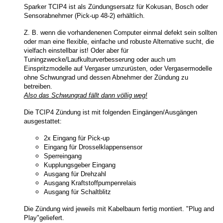
Sparker TCIP4 ist als Zündungsersatz für Kokusan, Bosch oder
Sensorabnehmer (Pick-up 48-2) erhältlich.
Z. B. wenn die vorhandenenen Computer einmal defekt sein sollten
oder man eine flexible, einfache und robuste Alternative sucht, die
vielfach einstellbar ist! Oder aber für
Tuningzwecke/Laufkulturverbesserung oder auch um
Einspritzmodelle auf Vergaser umzurüsten, oder Vergasermodelle
ohne Schwungrad und dessen Abnehmer der Zündung zu
betreiben.
Also das Schwungrad fällt dann völlig weg!
Die TCIP4 Zündung ist mit folgenden Eingängen/Ausgängen
ausgestattet:
2x Eingang für Pick-up
Eingang für Drosselklappensensor
Sperreingang
Kupplungsgeber Eingang
Ausgang für Drehzahl
Ausgang Kraftstoffpumpenrelais
Ausgang für Schaltblitz
Die Zündung wird
jeweils mit Kabelbaum fertig montiert.
"Plug and
Play"geliefert.