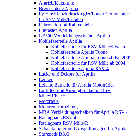
Antrieb/Kupplung
Bremsenteile Aprilia
Eproms/Benzindruckregler/Power Commander
für RSV Mille/R/Falco
Fahrwerk- und Rahmenteile
Fußrasten Aprilia
GP500 Verkleidungsscheiben Aprilia
Kohlefaserteile Aprilia
Kohlefaserteile für RSV Mille/R/Falco
Kohlefaserteile Aprilia Tuono
Kohlefaserteile Aprilia Tuono ab Bj. 2005
Kohlefaserteile für RSV Mille ab 2004
Kohlefaserteile Aprilia RSV 4
Lacke und Dekors für Aprilia
Lenker
Leichte Bauteile für Aprilia Motorräder
Luftfilter und Ansaugbrücke für RSV
Mille/R/Falco
Motorteile
Motorenbearbeitung
MRA Verkleidungsscheiben für Aprilia RSV 4
Racingparts RSV 4
Racingparts RSV Mille/R
Schalldämpfer und Auspuffanlagen für Aprilia
Sturzpads B&G