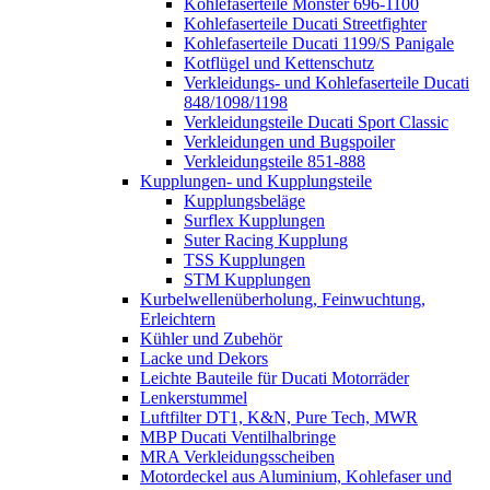
Kohlefaserteile Monster 696-1100
Kohlefaserteile Ducati Streetfighter
Kohlefaserteile Ducati 1199/S Panigale
Kotflügel und Kettenschutz
Verkleidungs- und Kohlefaserteile Ducati
848/1098/1198
Verkleidungsteile Ducati Sport Classic
Verkleidungen und Bugspoiler
Verkleidungsteile 851-888
Kupplungen- und Kupplungsteile
Kupplungsbeläge
Surflex Kupplungen
Suter Racing Kupplung
TSS Kupplungen
STM Kupplungen
Kurbelwellenüberholung, Feinwuchtung,
Erleichtern
Kühler und Zubehör
Lacke und Dekors
Leichte Bauteile für Ducati Motorräder
Lenkerstummel
Luftfilter DT1, K&N, Pure Tech, MWR
MBP Ducati Ventilhalbringe
MRA Verkleidungsscheiben
Motordeckel aus Aluminium, Kohlefaser und