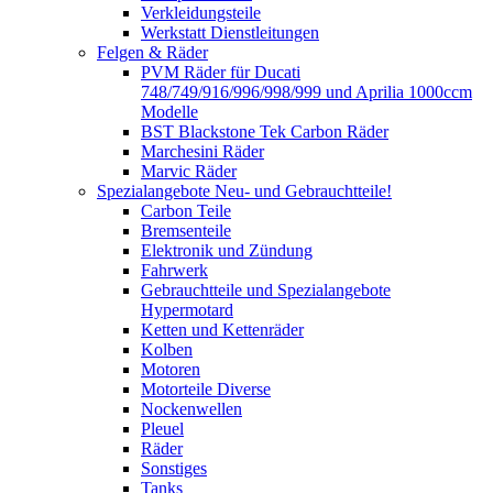
Verkleidungsteile
Werkstatt Dienstleitungen
Felgen & Räder
PVM Räder für Ducati
748/749/916/996/998/999 und Aprilia 1000ccm
Modelle
BST Blackstone Tek Carbon Räder
Marchesini Räder
Marvic Räder
Spezialangebote Neu- und Gebrauchtteile!
Carbon Teile
Bremsenteile
Elektronik und Zündung
Fahrwerk
Gebrauchtteile und Spezialangebote
Hypermotard
Ketten und Kettenräder
Kolben
Motoren
Motorteile Diverse
Nockenwellen
Pleuel
Räder
Sonstiges
Tanks