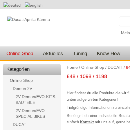
Mein
Online-Shop
Aktuelles
Tuning
Know-How
Home
/
Online-Shop
/
DUCATI
/
84
Kategorien
848 / 1098 / 1198
Online-Shop
Demon 2V
Hier findest du alle Produkte die wir f
2V Demon/EVO-KITS-
unten aufgeführten Kategorien!
BAUTEILE
Tiefgründige Informationen zu einzel
2V-Demon/EVO
Benötigst du eine individuelle Ber
SPECIAL BIKES
einfach
Kontakt
mit uns auf, gerne hel
DUCATI