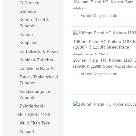
104 mm Pistal HC Kolben Satz 
Fußrasten
erfahren
Getriebe
|
Auf die Vergleichsliste
Ketten, Ritzel &
Zubehör
Kolben
106mm Pistal HC Kolben 1198 Bi/
Kupplung
(1098R & 1198R Street Race)
Kurbelwelle & Pleuel
Artikelnummer:
1033a000
Kühler & Zubehör
106mm Pistal HC Kolben 1198 Bi
(1098R & 1198R Street Race)
Mehr e
Luftfilter & Ram-Air
|
Auf die Vergleichsliste
Tanks, Tankdeckel &
Zubehör
Verkleidungen &
Zubehör
Zylinderkopf
848 / 1098 / 1198
Alu & Titan Teile
Auspuff