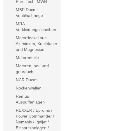
Pure Tech, MWR
MBP Ducati
Ventilhalbringe
MRA
Verkleidungsscheiben
Motordeckel aus
Aluminium, Kohlefaser
und Magnesium
Motorenteile
Motoren, neu und
gebraucht
NCR Ducati
Nockenwellen
Remus
Auspuffanlagen
REXXER / Eproms /
Power Commander /
Nemesis / Ignijet /
Einspritzanlagen /