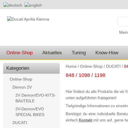
Mein
Online-Shop
Aktuelles
Tuning
Know-How
Home
/
Online-Shop
/
DUCATI
/
84
Kategorien
848 / 1098 / 1198
Online-Shop
Demon 2V
Hier findest du alle Produkte die wir f
2V Demon/EVO-KITS-
unten aufgeführten Kategorien!
BAUTEILE
Tiefgründige Informationen zu einzel
2V-Demon/EVO
Benötigst du eine individuelle Ber
SPECIAL BIKES
einfach
Kontakt
mit uns auf, gerne hel
DUCATI