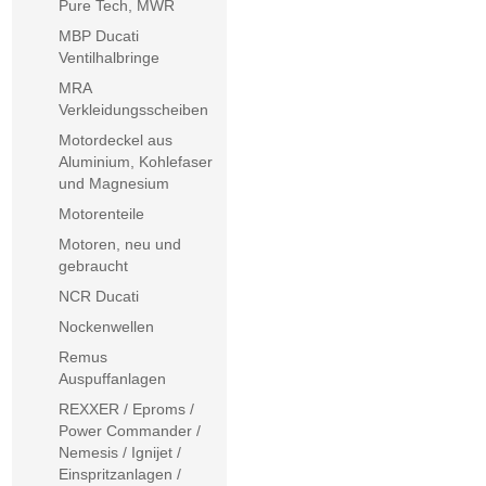
Pure Tech, MWR
MBP Ducati
Ventilhalbringe
MRA
Verkleidungsscheiben
Motordeckel aus
Aluminium, Kohlefaser
und Magnesium
Motorenteile
Motoren, neu und
gebraucht
NCR Ducati
Nockenwellen
Remus
Auspuffanlagen
REXXER / Eproms /
Power Commander /
Nemesis / Ignijet /
Einspritzanlagen /