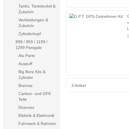
Tanks, Tankdeckel &
Zubehör
G
Verkleidungen &
A
Zubehör
L
Zylinderkopf
|
899 / 959 / 1199 /
1299 Panigale
Alu Parts
Auspuff
Big Bore Kits &
Zylinder
3 Artikel
Bremse
Carbon- und GFK
Teile
Diverses
Elektrik & Elektronik
Fahrwerk & Rahmen