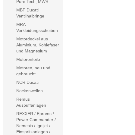
Pure Tech, MWR
MBP Ducati
Ventilhalbringe
MRA
Verkleidungsscheiben
Motordeckel aus
Aluminium, Kohlefaser
und Magnesium
Motorenteile
Motoren, neu und
gebraucht
NCR Ducati
Nockenwellen
Remus
Auspuffanlagen
REXXER / Eproms /
Power Commander /
Nemesis / Ignijet /
Einspritzanlagen /