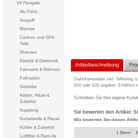
V4 Panigale
Alu Parts
Auspuff
Bremse
Carbon- und GFK
Teile
Diverses
Elektrik & Elektronik
Artikelbeschreibung
Pro
Fahrwerk & Rahmen
Fußrasten
Stahl-Kettenräder inkl. Teflonring 
(520 oder 525) angeben. Erhältlich 
Getriebe
Ketten, Ritzel &
Schreiben Sie Ihre eigene Kun
Zubehör
Kupplung
Sie bewerten den Artikel:
S
Kurbelwelle & Pleuel
Wie bewerten Sie diesen Artik
Kühler & Zubehör
1 Stern
2
Luftfilter & Ram-Air