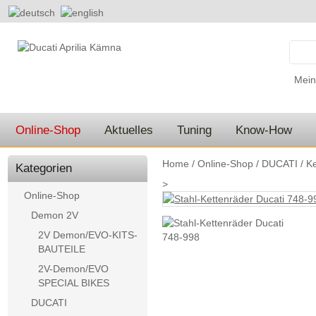
Mein
Online-Shop
Aktuelles
Tuning
Know-How
Home
/
Online-Shop
/
DUCATI
/
Ke
Kategorien
>
Online-Shop
Demon 2V
2V Demon/EVO-KITS-
BAUTEILE
2V-Demon/EVO
SPECIAL BIKES
DUCATI