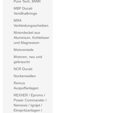
Pure Tech, MWR
MBP Ducati
Ventilhalbringe
MRA
Verkleidungsscheiben
Motordeckel aus
Aluminium, Kohlefaser
und Magnesium
Motorenteile
Motoren, neu und
gebraucht
NCR Ducati
Nockenwellen
Remus
Auspuffanlagen
REXXER / Eproms /
Power Commander /
Nemesis / Ignijet /
Einspritzanlagen /