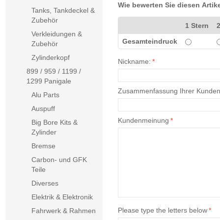
Wie bewerten Sie diesen Artik
Tanks, Tankdeckel &
Zubehör
1 Stern
2
Verkleidungen &
Gesamteindruck
Zubehör
Zylinderkopf
Nickname:
*
899 / 959 / 1199 /
1299 Panigale
Zusammenfassung Ihrer Kunde
Alu Parts
Auspuff
Kundenmeinung
*
Big Bore Kits &
Zylinder
Bremse
Carbon- und GFK
Teile
Diverses
Elektrik & Elektronik
Please type the letters below
*
Fahrwerk & Rahmen