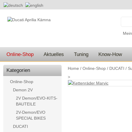
Mein
Online-Shop
Aktuelles
Tuning
Know-How
Home
/
Online-Shop
/
DUCATI
/
Su
Kategorien
>
Online-Shop
Demon 2V
2V Demon/EVO-KITS-
BAUTEILE
2V-Demon/EVO
SPECIAL BIKES
DUCATI