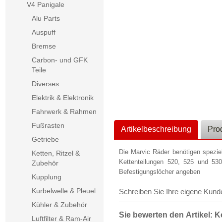
V4 Panigale
Alu Parts
Auspuff
Bremse
Carbon- und GFK
Teile
Diverses
Elektrik & Elektronik
Fahrwerk & Rahmen
Fußrasten
Artikelbeschreibung
Pro
Getriebe
Die Marvic Räder benötigen speziell
Ketten, Ritzel &
Kettenteilungen 520, 525 und 530
Zubehör
Befestigungslöcher angeben
Kupplung
Kurbelwelle & Pleuel
Schreiben Sie Ihre eigene Kun
Kühler & Zubehör
Sie bewerten den Artikel:
K
Luftfilter & Ram-Air