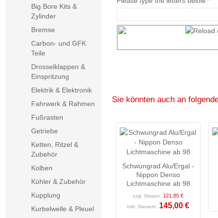
Please type the letters below
*
Big Bore Kits &
Zylinder
Bremse
Carbon- und GFK
Teile
Drosselklappen &
Einspritzung
Elektrik & Elektronik
Sie könnten auch an folgenden
Fahrwerk & Rahmen
Fußrasten
Getriebe
Ketten, Ritzel &
Zubehör
Schwungrad Alu/Ergal -
Kolben
Nippon Denso
Kühler & Zubehör
Lichtmaschine ab 98
Kupplung
121,85 €
zzgl. Steuern:
145,00 €
Inkl. Steuern:
Kurbelwelle & Pleuel