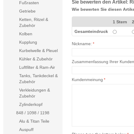
Sie bewerten den Artikel:
Ri
Fußrasten
Wie bewerten Sie diesen Artik
Getriebe
Ketten, Ritzel &
1 Stern
2
Zubehör
Gesamteindruck
Kolben
Kupplung
Nickname:
*
Kurbelwelle & Pleuel
Kühler & Zubehör
Zusammenfassung Ihrer Kunde
Luftfilter & Ram-Air
Tanks, Tankdeckel &
Kundenmeinung
*
Zubehör
Verkleidungen &
Zubehör
Zylinderkopf
848 / 1098 / 1198
Alu & Titan Teile
Auspuff