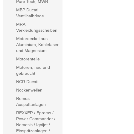
Pure Tech, MWR
MBP Ducati
Ventilhalbringe
MRA
Verkleidungsscheiben
Motordeckel aus
Aluminium, Kohlefaser
und Magnesium
Motorenteile
Motoren, neu und
gebraucht
NCR Ducati
Nockenwellen
Remus
Auspuffanlagen
REXXER / Eproms /
Power Commander /
Nemesis / Ignijet /
Einspritzanlagen /