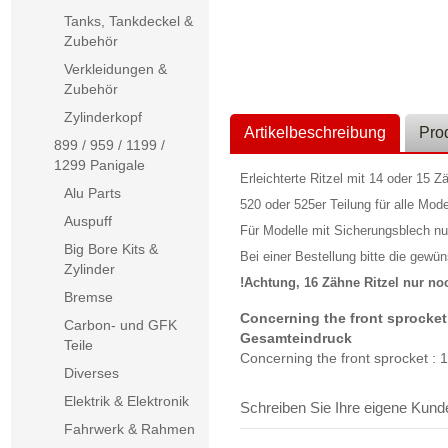
Tanks, Tankdeckel &
Zubehör
Verkleidungen &
Zubehör
Zylinderkopf
Artikelbeschreibung
Pro
899 / 959 / 1199 /
1299 Panigale
Erleichterte Ritzel mit 14 oder 15 Z
Alu Parts
520 oder 525er Teilung für alle Mode
Auspuff
Für Modelle mit Sicherungsblech nur i
Big Bore Kits &
Bei einer Bestellung bitte die gew
Zylinder
!Achtung, 16 Zähne Ritzel nur no
Bremse
Concerning the front sprocket 
Carbon- und GFK
Gesamteindruck
Teile
Concerning the front sprocket : 
Diverses
Elektrik & Elektronik
Schreiben Sie Ihre eigene Kun
Fahrwerk & Rahmen