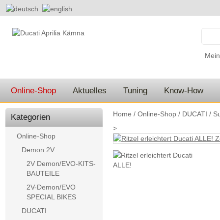
Mein
Online-Shop
Aktuelles
Tuning
Know-How
Home
/
Online-Shop
/
DUCATI
/
Su
Kategorien
>
Online-Shop
Z
Demon 2V
2V Demon/EVO-KITS-
BAUTEILE
2V-Demon/EVO
SPECIAL BIKES
DUCATI