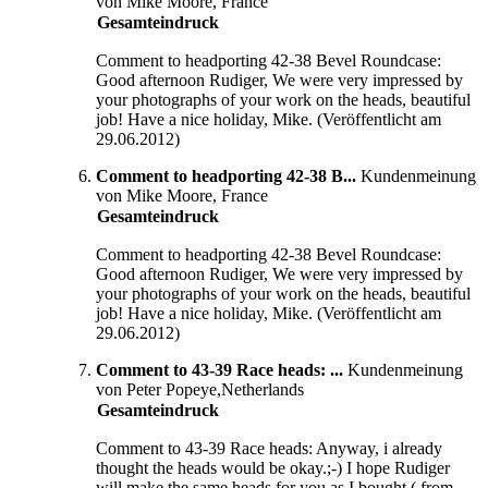
von Mike Moore, France
Gesamteindruck
Comment to headporting 42-38 Bevel Roundcase:
Good afternoon Rudiger, We were very impressed by
your photographs of your work on the heads, beautiful
job! Have a nice holiday, Mike. (Veröffentlicht am
29.06.2012)
Comment to headporting 42-38 B...
Kundenmeinung
von Mike Moore, France
Gesamteindruck
Comment to headporting 42-38 Bevel Roundcase:
Good afternoon Rudiger, We were very impressed by
your photographs of your work on the heads, beautiful
job! Have a nice holiday, Mike. (Veröffentlicht am
29.06.2012)
Comment to 43-39 Race heads: ...
Kundenmeinung
von Peter Popeye,Netherlands
Gesamteindruck
Comment to 43-39 Race heads: Anyway, i already
thought the heads would be okay.;-) I hope Rudiger
will make the same heads for you as I bought ( from