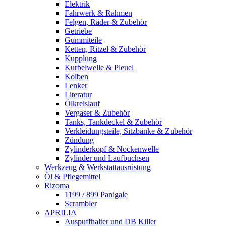
Elektrik
Fahrwerk & Rahmen
Felgen, Räder & Zubehör
Getriebe
Gummiteile
Ketten, Ritzel & Zubehör
Kupplung
Kurbelwelle & Pleuel
Kolben
Lenker
Literatur
Ölkreislauf
Vergaser & Zubehör
Tanks, Tankdeckel & Zubehör
Verkleidungsteile, Sitzbänke & Zubehör
Zündung
Zylinderkopf & Nockenwelle
Zylinder und Laufbuchsen
Werkzeug & Werkstattausrüstung
Öl & Pflegemittel
Rizoma
1199 / 899 Panigale
Scrambler
APRILIA
Auspuffhalter und DB Killer