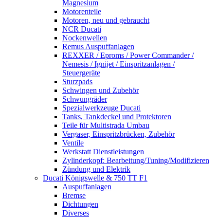
Magnesium
Motorenteile
Motoren, neu und gebraucht
NCR Ducati
Nockenwellen
Remus Auspuffanlagen
REXXER / Eproms / Power Commander /
Nemesis / Ignijet / Einspritzanlagen /
Steuergeräte
Sturzpads
Schwingen und Zubehör
Schwungräder
Spezialwerkzeuge Ducati
Tanks, Tankdeckel und Protektoren
Teile für Multistrada Umbau
Vergaser, Einspritzbrücken, Zubehör
Ventile
Werkstatt Dienstleistungen
Zylinderkopf: Bearbeitung/Tuning/Modifizieren
Zündung und Elektrik
Ducati Königswelle & 750 TT F1
Auspuffanlagen
Bremse
Dichtungen
Diverses