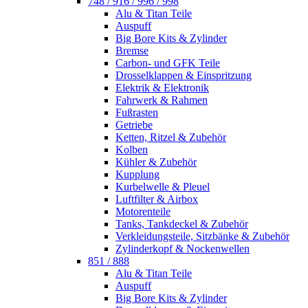
748 / 916 / 996 / 998
Alu & Titan Teile
Auspuff
Big Bore Kits & Zylinder
Bremse
Carbon- und GFK Teile
Drosselklappen & Einspritzung
Elektrik & Elektronik
Fahrwerk & Rahmen
Fußrasten
Getriebe
Ketten, Ritzel & Zubehör
Kolben
Kühler & Zubehör
Kupplung
Kurbelwelle & Pleuel
Luftfilter & Airbox
Motorenteile
Tanks, Tankdeckel & Zubehör
Verkleidungsteile, Sitzbänke & Zubehör
Zylinderkopf & Nockenwellen
851 / 888
Alu & Titan Teile
Auspuff
Big Bore Kits & Zylinder