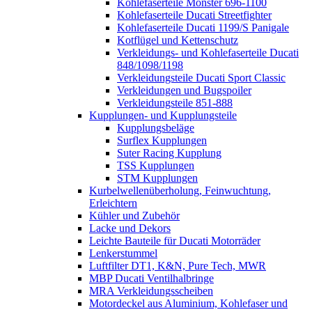
Kohlefaserteile Monster 696-1100
Kohlefaserteile Ducati Streetfighter
Kohlefaserteile Ducati 1199/S Panigale
Kotflügel und Kettenschutz
Verkleidungs- und Kohlefaserteile Ducati
848/1098/1198
Verkleidungsteile Ducati Sport Classic
Verkleidungen und Bugspoiler
Verkleidungsteile 851-888
Kupplungen- und Kupplungsteile
Kupplungsbeläge
Surflex Kupplungen
Suter Racing Kupplung
TSS Kupplungen
STM Kupplungen
Kurbelwellenüberholung, Feinwuchtung,
Erleichtern
Kühler und Zubehör
Lacke und Dekors
Leichte Bauteile für Ducati Motorräder
Lenkerstummel
Luftfilter DT1, K&N, Pure Tech, MWR
MBP Ducati Ventilhalbringe
MRA Verkleidungsscheiben
Motordeckel aus Aluminium, Kohlefaser und