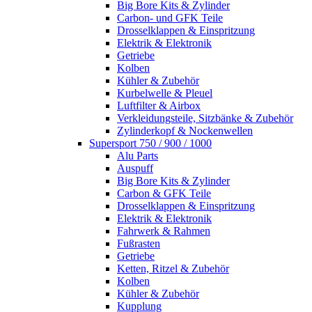
Big Bore Kits & Zylinder
Carbon- und GFK Teile
Drosselklappen & Einspritzung
Elektrik & Elektronik
Getriebe
Kolben
Kühler & Zubehör
Kurbelwelle & Pleuel
Luftfilter & Airbox
Verkleidungsteile, Sitzbänke & Zubehör
Zylinderkopf & Nockenwellen
Supersport 750 / 900 / 1000
Alu Parts
Auspuff
Big Bore Kits & Zylinder
Carbon & GFK Teile
Drosselklappen & Einspritzung
Elektrik & Elektronik
Fahrwerk & Rahmen
Fußrasten
Getriebe
Ketten, Ritzel & Zubehör
Kolben
Kühler & Zubehör
Kupplung