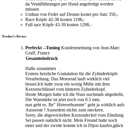
da Ventilführungen per Hand angefertigt werden
müssen
Umbau von Feder auf Desmo kostet pro Satz 350,-
Race Köpfe 42-38 kosten 1198,-
Full race Köpfe 43-39 kosten 1298,-
Product's Review
Perfeckt --Tuning
Kundenmeinung von Jean-Marc
Graff, France
Gesamteindruck
Hallo zusammen
Erstens herzliche Gratulation für die Zylinderköpfe
Verarbeitung. Das Motorrad lauft wirklich viel
besser.Ich hatte zwar ein wenig Mühe mit dem
Kerzenschlüssel vom hinteren Zylinderkopf.
Heute Morgen habe ich die Nuss nochmals abgedreht,
Die Wanstärke ist jetzt noch von 0.5 mm,
nun geht es. Ihr" Hirnverbrannte" geht ja wirklich aufs
Ausserste ! Aussedem nichts zum meckern.
Sorry, die abgewickelten Kerzendeckel vom Zündung
Set passen natürlich nicht. Mein Freund hatte noch
einer und der zweite konnte ich in Dijon kaufen,glück