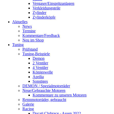
Vergaser/Einspritzanlagen
Verkleidungsteile
Zylinder
Zylinderköpfe
Aktuelles
News
Termine
Kommentare/Feedback
Neu im Shop
Tuning
Prüfstand
Tuning-Beispiele
Demon
2 Ventiler
4 Ventiler
Königswelle
Aprilia
Sonstiges
DEMON / Spezialmotorräder
Neue/Gebrauchte Motoren
Kommentare zu unseren Motoren
Rennmotorräder, gebraucht
Galerie
Racing
Ducati Clubrace - Assen 2022