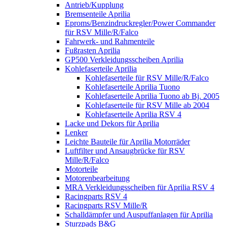
Antrieb/Kupplung
Bremsenteile Aprilia
Eproms/Benzindruckregler/Power Commander
für RSV Mille/R/Falco
Fahrwerk- und Rahmenteile
Fußrasten Aprilia
GP500 Verkleidungsscheiben Aprilia
Kohlefaserteile Aprilia
Kohlefaserteile für RSV Mille/R/Falco
Kohlefaserteile Aprilia Tuono
Kohlefaserteile Aprilia Tuono ab Bj. 2005
Kohlefaserteile für RSV Mille ab 2004
Kohlefaserteile Aprilia RSV 4
Lacke und Dekors für Aprilia
Lenker
Leichte Bauteile für Aprilia Motorräder
Luftfilter und Ansaugbrücke für RSV
Mille/R/Falco
Motorteile
Motorenbearbeitung
MRA Verkleidungsscheiben für Aprilia RSV 4
Racingparts RSV 4
Racingparts RSV Mille/R
Schalldämpfer und Auspuffanlagen für Aprilia
Sturzpads B&G