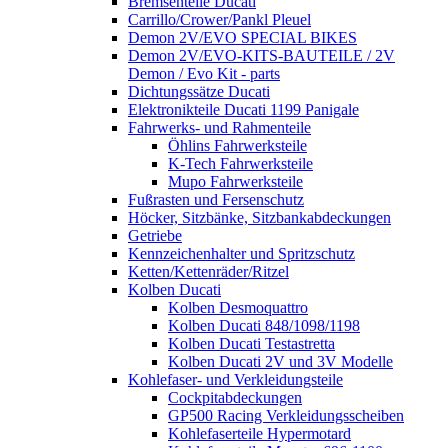
Bremsenteile Ducati
Carrillo/Crower/Pankl Pleuel
Demon 2V/EVO SPECIAL BIKES
Demon 2V/EVO-KITS-BAUTEILE / 2V
Demon / Evo Kit - parts
Dichtungssätze Ducati
Elektronikteile Ducati 1199 Panigale
Fahrwerks- und Rahmenteile
Öhlins Fahrwerksteile
K-Tech Fahrwerksteile
Mupo Fahrwerksteile
Fußrasten und Fersenschutz
Höcker, Sitzbänke, Sitzbankabdeckungen
Getriebe
Kennzeichenhalter und Spritzschutz
Ketten/Kettenräder/Ritzel
Kolben Ducati
Kolben Desmoquattro
Kolben Ducati 848/1098/1198
Kolben Ducati Testastretta
Kolben Ducati 2V und 3V Modelle
Kohlefaser- und Verkleidungsteile
Cockpitabdeckungen
GP500 Racing Verkleidungsscheiben
Kohlefaserteile Hypermotard