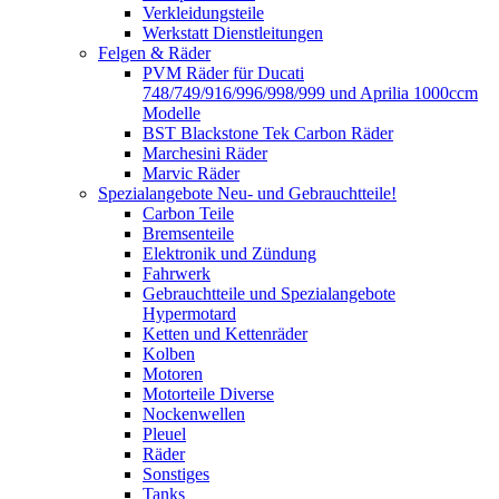
Verkleidungsteile
Werkstatt Dienstleitungen
Felgen & Räder
PVM Räder für Ducati
748/749/916/996/998/999 und Aprilia 1000ccm
Modelle
BST Blackstone Tek Carbon Räder
Marchesini Räder
Marvic Räder
Spezialangebote Neu- und Gebrauchtteile!
Carbon Teile
Bremsenteile
Elektronik und Zündung
Fahrwerk
Gebrauchtteile und Spezialangebote
Hypermotard
Ketten und Kettenräder
Kolben
Motoren
Motorteile Diverse
Nockenwellen
Pleuel
Räder
Sonstiges
Tanks