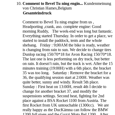
Comment to Bevel Tu ning engin...
Kundenmeinung
von Christian Hames,Belgium
Gesamteindruck
Comment to Bevel Tu ning engine from us ,
Headporting ,crank, aso. complete engine: Good
morning Ruddy, The week-end was long but fantastic.
Everything started Thursday. In order to get a place, we
started to install the paddock, tents and the whole
shebang. Friday : 9;00AM the bike is ready, weather
is changing from rain to sun. We decide to change tires
Dunlop racing 150/70*18 for Avon Racing 150/70*18.
The last one is less performing on dry track, but better
on rain. It doesn\'t rain, but the track is wet. After the 15
minutes training (19:00H) with a 6th place, the bracket
35 was too long. Saturday : Remove the bracket for a
36, the qualifying session start at 2:00H. Weather was
quite better, sunny and windy. Result 5th place.
Sunday : First heat on 13:00H, result 4th I decide to
change for another bracket 37, and modify the
suspensions settings. Second heat, fighting for 2nd
place against a BSA Rocket 1100 from Austria. The
first Rocket from UK untouchable (1300cc). We are
really happy as the DucKämna can follow the BMW
1200 full stage and the Guzzi Moto Bel 1200. After