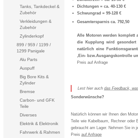
Tanks, Tankdeckel &
Dichtungen = ca. 40-130 €
Zubehör
Schwungrad = 99-128 €
Verkleidungen &
Gesamtersparnis ca. 792,50
Zubehör
Alle Motoren werden komplett a
Zylinderkopf
die Kupplung wird gesondert 
899 / 959 / 1199 /
natürlich eine Funktionsgarant
1299 Panigale
,Ein- bzw.Ausgangskontrolle und 
Alu Parts
Preis
auf Anfrage
Auspuff
Big Bore Kits &
Zylinder
Lest hier auch
das Feedback, was
Bremse
Sonderwünsche?
Carbon- und GFK
Teile
Natürlich können wir Ihnen den Motor
Diverses
Teile wie Kabelbaum, Rechner oder E
Elektrik & Elektronik
gebraucht am Lager. Nehmen Sie in je
Fahrwerk & Rahmen
Preis
auf Anfrage