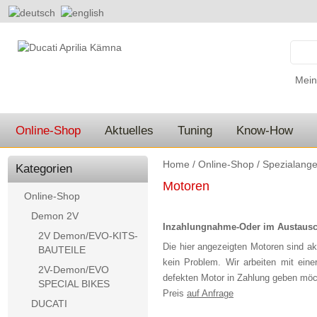
Mein
Online-Shop
Aktuelles
Tuning
Know-How
Home
/
Online-Shop
/
Spezialange
Kategorien
Motoren
Online-Shop
Demon 2V
Inzahlungnahme-Oder im Austaus
2V Demon/EVO-KITS-
Die hier angezeigten Motoren sind akt
BAUTEILE
kein Problem. Wir arbeiten mit ein
2V-Demon/EVO
defekten Motor in Zahlung geben möc
SPECIAL BIKES
Preis
auf Anfrage
DUCATI