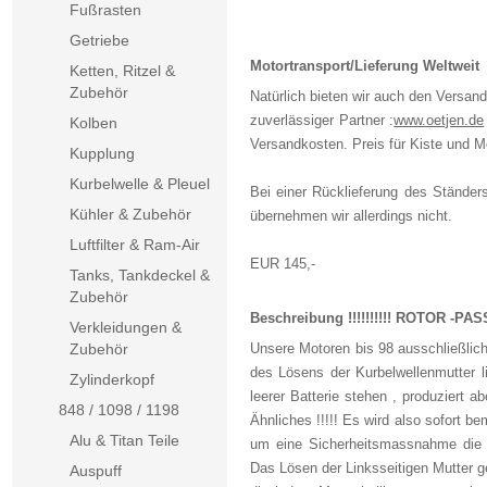
Fußrasten
Getriebe
Motortransport/Lieferung Weltweit
Ketten, Ritzel &
Zubehör
Natürlich bieten wir auch den Versan
zuverlässiger Partner :
www.oetjen.de
Kolben
Versandkosten. Preis für Kiste und M
Kupplung
Kurbelwelle & Pleuel
Bei einer Rücklieferung des Ständer
Kühler & Zubehör
übernehmen wir allerdings nicht.
Luftfilter & Ram-Air
EUR 145,-
Tanks, Tankdeckel &
Zubehör
Beschreibung !!!!!!!!!! ROTOR -PAS
Verkleidungen &
Zubehör
Unsere Motoren bis 98 ausschließlich 
des Lösens der Kurbelwellenmutter li
Zylinderkopf
leerer Batterie stehen , produziert 
848 / 1098 / 1198
Ähnliches !!!!! Es wird also sofort 
Alu & Titan Teile
um eine Sicherheitsmassnahme die 
Das Lösen der Linksseitigen Mutter g
Auspuff