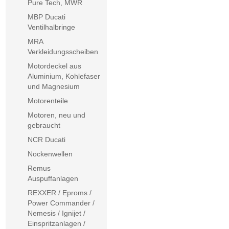
Pure Tech, MWR
MBP Ducati
Ventilhalbringe
MRA
Verkleidungsscheiben
Motordeckel aus
Aluminium, Kohlefaser
und Magnesium
Motorenteile
Motoren, neu und
gebraucht
NCR Ducati
Nockenwellen
Remus
Auspuffanlagen
REXXER / Eproms /
Power Commander /
Nemesis / Ignijet /
Einspritzanlagen /