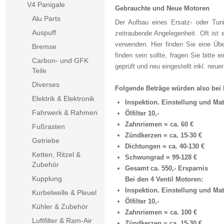
V4 Panigale
Gebrauchte und Neue Motoren
Alu Parts
Der Aufbau eines Ersatz- oder Tun
Auspuff
zeitraubende Angelegenheit. Oft ist 
verwenden. Hier finden Sie eine Üb
Bremse
finden sein sollte, fragen Sie bitte
Carbon- und GFK
geprüft und neu eingestellt inkl. neu
Teile
Diverses
Folgende Beträge würden also bei 
Elektrik & Elektronik
Inspektion. Einstellung und Mate
Fahrwerk & Rahmen
Ölfilter 10,-
Zahnriemen = ca. 60 €
Fußrasten
Zündkerzen = ca. 15-30 €
Getriebe
Dichtungen = ca. 40-130 €
Ketten, Ritzel &
Schwungrad = 99-128 €
Zubehör
Gesamt ca. 550,- Ersparnis
Kupplung
Bei den 4 Ventil Motoren:
Inspektion. Einstellung und Mate
Kurbelwelle & Pleuel
Ölfilter 10,-
Kühler & Zubehör
Zahnriemen = ca. 100 €
Luftfilter & Ram-Air
Zündkerzen = ca. 15-30 €