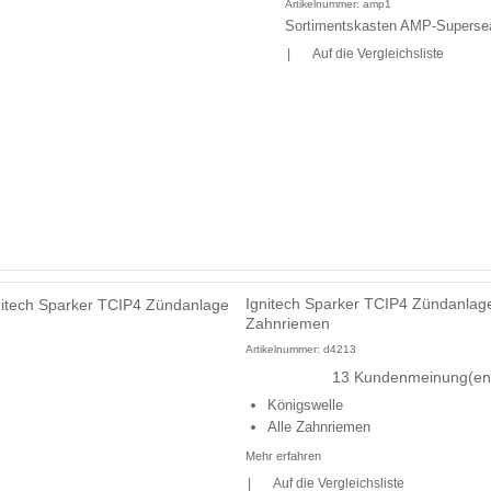
Artikelnummer:
amp1
Sortimentskasten AMP-Superse
|
Auf die Vergleichsliste
Ignitech Sparker TCIP4 Zündanlage
Zahnriemen
Artikelnummer:
d4213
13 Kundenmeinung(en
Königswelle
Alle Zahnriemen
Mehr erfahren
|
Auf die Vergleichsliste