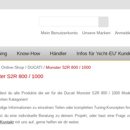
Mein Benutzerkonto
Unsere Marken
Anmeld
ing
Know-How
Händler
Infos für 'nicht-EU' Kun
/
Online-Shop
/
DUCATI
/
Monster S2R 800 / 1000
er S2R 800 / 1000
ndest du alle Produkte die wir für die Ducati Monster S2R 800 / 1000 Model
hrten Kategorien!
ndige Informationen zu einzelnen Teilen oder kompletten Tuning-Konzepten fin
st du eine individuelle Beratung zu deinem Projekt, oder hast eine Frage
Kontakt
mit uns auf, gerne helfen wir dir weiter.