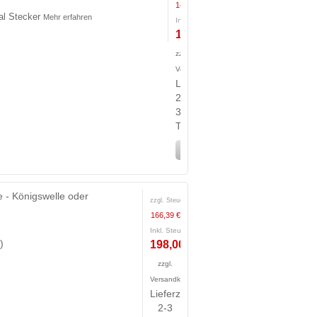
142,02 €
al Stecker
Mehr erfahren
Inkl. Steuern:
169,00 €
zzgl.
Versandkosten
Lieferzeit:
2-
3
Tage
In den Warenkorb
 - Königswelle oder
zzgl. Steuern:
166,39 €
Inkl. Steuern:
)
198,00 €
zzgl.
Versandkosten
Lieferzeit:
2-3