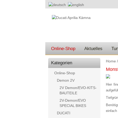
Online-Shop
Aktuelles
Tun
Home
Kategorien
Monst
Online-Shop
Demon 2V
Hier fi
2V Demon/EVO-KITS-
aufgefü
BAUTEILE
Tiefgrü
2V-Demon/EVO
Benötig
SPECIAL BIKES
einfach
DUCATI