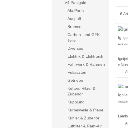
V4 Panigale
Alu Parts
6 Art
Auspuff
Bremse
Carbon- und GFK
Ignij
Teile
Artike
Diverses
Elektrik & Elektronik
Ignij
Fahrwerk & Rahmen
erfahr
|
A
Fußrasten
Getriebe
Ketten, Ritzel &
Zubehör
Ignij
Kupplung
Artike
Kurbelwelle & Pleuel
Lambd
Kühler & Zubehör
|
A
Luftfilter & Ram-Air