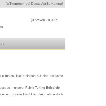
Willkommen bei Ducati Aprilia Kämna!
(0 Artikel) -
0,00 €
en
den
le führen, klicke einfach auf eine der unten
dest du in unserer Rubrik
Tuning-Beispiele
.
 zu einem unserer Produkte, dann nehme doch