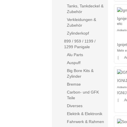
Tanks, Tankdeckel &
Zubehör
Ignij
Verkleidungen &
etc
Zubehör
Artike
Zylinderkopf
899 / 959 / 1199 /
Ignij
1299 Panigale
Mehr e
Alu Parts
|
A
Auspuff
Big Bore Kits &
Zylinder
IGNIJ
Bremse
Artike
Carbon- und GFK
IGNIJ
Teile
|
A
Diverses
Elektrik & Elektronik
Fahrwerk & Rahmen