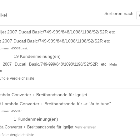
Sortieren nach
ikel
et 2007 Ducati Basic/749-999/848/1098/1198/S2/S2R etc
lnummer:
d5531basic
19 Kundenmeinung(en)
et 2007 Ducati Basic/749-999/848/1098/1198/S2/S2R etc
Mehr
en
uf die Vergleichsliste
et Lambda Converter + Breitbandsonde für -> "Auto tune"
lnummer:
d5531c
1 Kundenmeinung(en)
a Converter + Breitbandsonde für Ignijet
Mehr erfahren
uf die Vergleichsliste